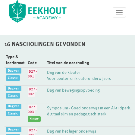
T
o
g
g
l
16 NASCHOLINGEN GEVONDEN
e
n
a
Type &
v
leerformat
Code
Titel van de nascholing
i
Dag van
D27-
Dag van de kleuter
g
001
Classic
Voor peuter- en kleuteronderwijzers
a
t
Dag van
D27-
Dag van bewegingsopvoeding
i
002
Classic
o
n
Dag van
D27-
Symposium - Goed onderwijs in een AI-tijdperk:
003
Classic
digitaal slim en pedagogisch sterk
Nieuw
Dag van
D27-
Dag van het lager onderwijs