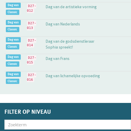
Dag van
D27-
Dag van de artistieke vorming
012
Classic
Dag van
D27-
Dag van Nederlands
013
Classic
Dag van
D27-
Dag van de godsdienstleraar
014
Classic
Sophia spreekt!
Dag van
D27-
Dag van Frans
015
Classic
Dag van
D27-
Dag van lichamelijke opvoeding
016
Classic
FILTER OP NIVEAU