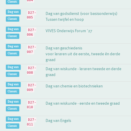
004
Classic
Dag van
D27-
Dag van godsdienst (voor basisonderwijs)
005
Classic
Tussen twijfel en hoop
Dag van
D27-
VIVES Onderwijs Forum '27
006
Classic
Dag van
D27-
Dag van geschiedenis
007
Classic
voor leraren uit de eerste, tweede én derde
graad
Dag van
D27-
Dag van wiskunde - leraren tweede en derde
008
Classic
graad
Dag van
D27-
Dag van chemie en biotechnieken
009
Classic
Dag van
D27-
Dag van wiskunde - eerste en tweede graad
010
Classic
Dag van
D27-
Dag van Engels
011
Classic