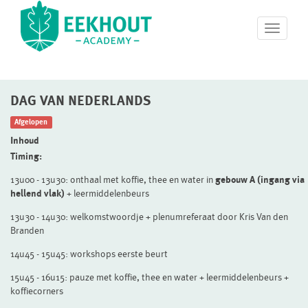
T
o
g
g
l
DAG VAN NEDERLANDS
e
n
Afgelopen
a
v
Inhoud
i
Timing:
g
13u00 - 13u30: onthaal met koffie, thee en water in
gebouw A (ingang via
a
hellend vlak)
+ leermiddelenbeurs
t
i
13u30 - 14u30: welkomstwoordje + plenumreferaat door Kris Van den
o
Branden
n
14u45 - 15u45: workshops eerste beurt
15u45 - 16u15: pauze met koffie, thee en water + leermiddelenbeurs +
koffiecorners