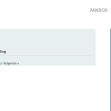
AANBOD
ling
ige
Volgende »