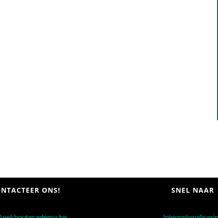
NTACTEER ONS!
SNEL NAAR
@eekhoutacademy.be
Internationaliseri