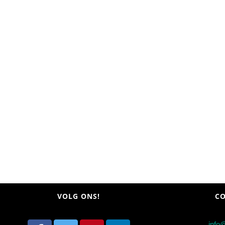
VOLG ONS!
CO
info