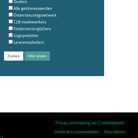
Ouders
Alle geïnteresseerden
Ondersteuningsnetwerk
CLB-medewerkers
Kinderverzorg(st)ers
Logopedisten
Lerarenopleiders
Filter wissen
Privacyverklaring en Cookiebeleid
Gebruiksvoorwaarden – Disclaimer
ng