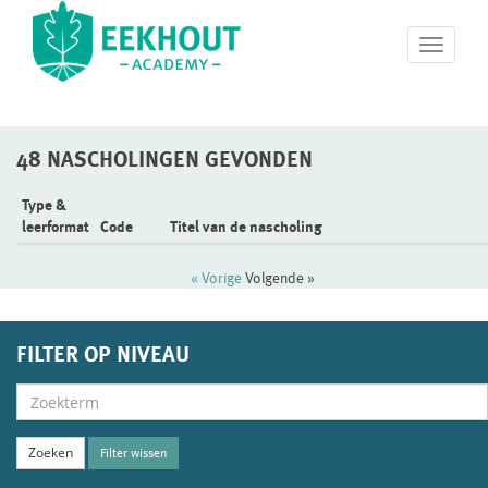
T
o
g
g
l
48 NASCHOLINGEN GEVONDEN
e
n
a
Type &
v
leerformat
Code
Titel van de nascholing
i
g
« Vorige
Volgende »
a
t
i
FILTER OP NIVEAU
o
n
Filter wissen