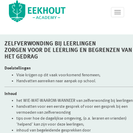
T
o
g
g
l
ZELFVERWONDING BIJ LEERLINGEN
e
n
ZORGEN VOOR DE LEERLING EN BEGRENZEN VAN
a
HET GEDRAG
v
i
Doelstellingen
g
Visie krijgen op dit vaak voorkomend fenomeen;
a
Handvatten aanreiken naar aanpak op school.
t
i
Inhoud
o
het WIE-WAT-WAAROM-WANNEER van zelfverwonding bij leerlingen
n
handvatten voor een eerste gesprek of voor een gesprek bij een
vermoeden van zelfverwonding
tips over hoe de dagelijkse omgeving, (o.a. leraren en vrienden)
'helpend' kan zijn voor deze leerlingen;
inhoud van begeleidende gesprekken door