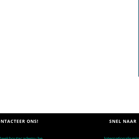
NTACTEER ONS!
SNEL NAAR
@eekhoutacademy.be
Internationaliseri