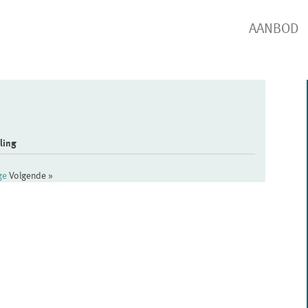
AANBOD
ling
ige
Volgende »