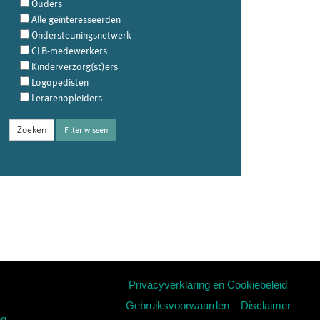
Ouders
Alle geïnteresseerden
Ondersteuningsnetwerk
CLB-medewerkers
Kinderverzorg(st)ers
Logopedisten
Lerarenopleiders
Filter wissen
Privacyverklaring en Cookiebeleid
Gebruiksvoorwaarden – Disclaimer
ng