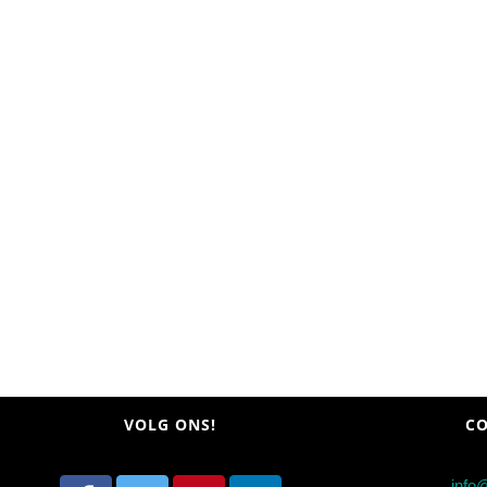
VOLG ONS!
CO
info