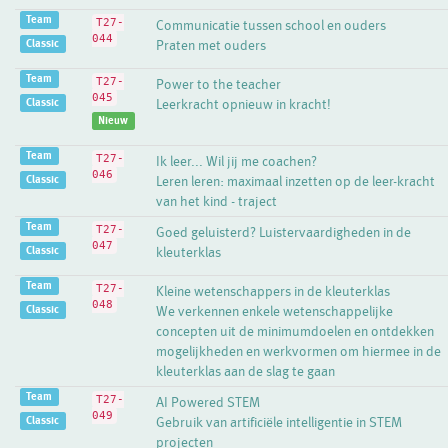
Team
T27-
Communicatie tussen school en ouders
044
Classic
Praten met ouders
Team
T27-
Power to the teacher
045
Classic
Leerkracht opnieuw in kracht!
Nieuw
Team
T27-
Ik leer... Wil jij me coachen?
046
Classic
Leren leren: maximaal inzetten op de leer-kracht
van het kind - traject
Team
T27-
Goed geluisterd? Luistervaardigheden in de
047
Classic
kleuterklas
Team
T27-
Kleine wetenschappers in de kleuterklas
048
Classic
We verkennen enkele wetenschappelijke
concepten uit de minimumdoelen en ontdekken
mogelijkheden en werkvormen om hiermee in de
kleuterklas aan de slag te gaan
Team
T27-
AI Powered STEM
049
Classic
Gebruik van artificiële intelligentie in STEM
projecten