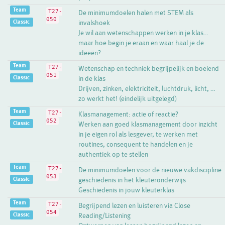
Team
T27-
De minimumdoelen halen met STEM als
050
Classic
invalshoek
Je wil aan wetenschappen werken in je klas…
maar hoe begin je eraan en waar haal je de
ideeën?
Team
T27-
Wetenschap en techniek begrijpelijk en boeiend
051
Classic
in de klas
Drijven, zinken, elektriciteit, luchtdruk, licht, …
zo werkt het! (eindelijk uitgelegd)
Team
T27-
Klasmanagement: actie of reactie?
052
Classic
Werken aan goed klasmanagement door inzicht
in je eigen rol als lesgever, te werken met
routines, consequent te handelen en je
authentiek op te stellen
Team
T27-
De minimumdoelen voor de nieuwe vakdiscipline
053
Classic
geschiedenis in het kleuteronderwijs
Geschiedenis in jouw kleuterklas
Team
T27-
Begrijpend lezen en luisteren via Close
054
Classic
Reading/Listening