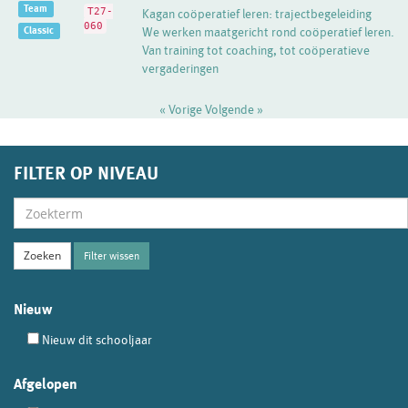
Team
T27-
Kagan coöperatief leren: trajectbegeleiding
060
Classic
We werken maatgericht rond coöperatief leren.
Van training tot coaching, tot coöperatieve
vergaderingen
« Vorige
Volgende »
FILTER OP NIVEAU
Filter wissen
Nieuw
Nieuw dit schooljaar
Afgelopen