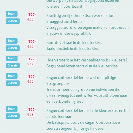
Ontwerpen van lessen begrijpend lezen en
luisteren (voorlezen)
Team
T27-
Krachtig en rijk thematisch werken door
055
Classic
vraaggestuurd leren
Vraaggestuurd leren eigen maken en toepassen
in jouw onderwijspraktijk
Team
T27-
Boordevol taal in de kleuterklas!
056
Classic
Taaldidactiek in de kleuterklas
Team
T27-
Hoe versterk je het verhaalbegrip bij kleuters?
057
Classic
Begrijpend lezen start al in de kleuterklas
Team
T27-
Kagan coöperatief leren: wat met pittige
058
Classic
klasgroepen?
Transformeer een groep van individuen die
elkaar weinig tot niet willen vooruithelpen naar
een verbonden groep
Team
T27-
Kagan coöperatief leren: in de kleuterklas en het
059
Classic
eerste leerjaar
De basisprincipes van Kagan Coöperatieve
Leerstrategieën bij jonge kinderen