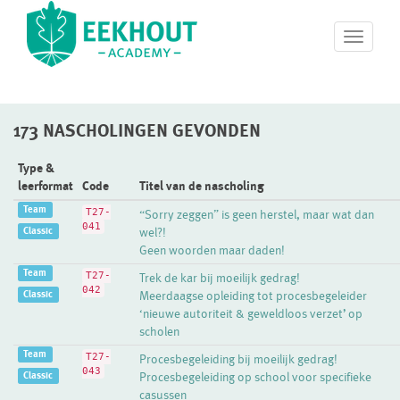
T
o
g
g
l
173 NASCHOLINGEN GEVONDEN
e
n
a
Type &
v
leerformat
Code
Titel van de nascholing
i
Team
T27-
“Sorry zeggen” is geen herstel, maar wat dan
g
041
Classic
wel?!
a
Geen woorden maar daden!
t
i
Team
T27-
Trek de kar bij moeilijk gedrag!
o
042
Classic
Meerdaagse opleiding tot procesbegeleider
n
‘nieuwe autoriteit & geweldloos verzet’ op
scholen
Team
T27-
Procesbegeleiding bij moeilijk gedrag!
043
Classic
Procesbegeleiding op school voor specifieke
casussen