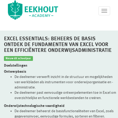
T
o
g
g
l
EXCEL ESSENTIALS: BEHEERS DE BASIS
e
n
ONTDEK DE FUNDAMENTEN VAN EXCEL VOOR
a
EEN EFFICIËNTERE ONDERWIJSADMINISTRATIE
v
Nieuw dit schooljaar
i
g
Doelstellingen
a
Ontwerpbasis
t
De deelnemer verwerft inzicht in de structuur en mogelijkheden
i
van werkbladen als instrumenten voor onderwijsorganisatie en -
o
administratie.
n
De deelnemer past eenvoudige ontwerpelementen toe in Excel om
overzichtelijke en functionele werkbestanden te creëren.
Onderwijstechnologische vaardigheid
De deelnemer beheerst de basisfunctionaliteiten van Excel, zoals
gegevensinvoer, eenvoudige formules, sorteren en filteren.