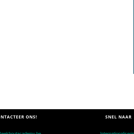
NTACTEER ONS!
SNEL NAAR
@eekhoutacademy.be
Internationaliseri