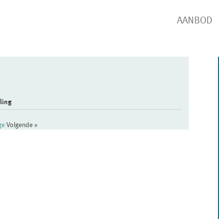
AANBOD
ling
ige
Volgende »