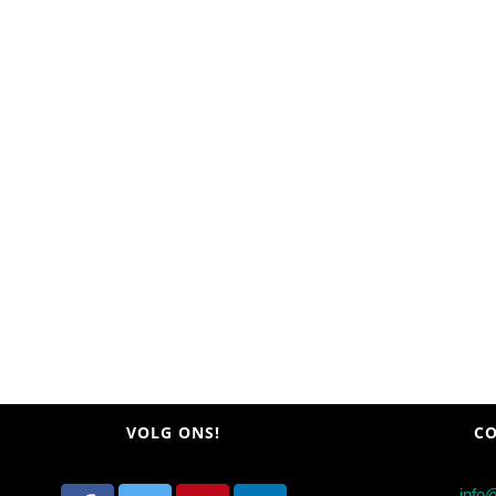
VOLG ONS!
CO
info