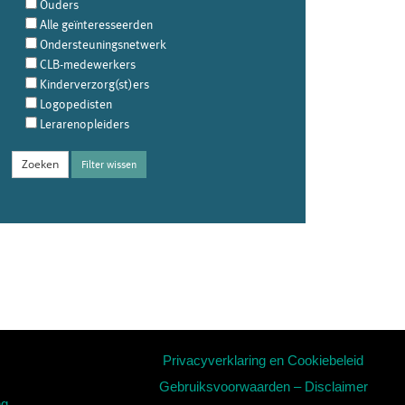
Ouders
Alle geïnteresseerden
Ondersteuningsnetwerk
CLB-medewerkers
Kinderverzorg(st)ers
Logopedisten
Lerarenopleiders
Filter wissen
Privacyverklaring en Cookiebeleid
Gebruiksvoorwaarden – Disclaimer
ng