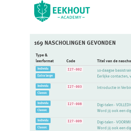
169 NASCHOLINGEN GEVONDEN
Type &
leerformat
Code
Titel van de nascho
Individu
I27-002
10-daagse basistra
Extra large
Eerlijke contacten, 
Individu
I27-003
Introductie in Ver
Classic
Individu
I27-008
Digi-talen - VOLLE
Classic
Word jij ook een dig
Individu
I27-009
Digi-talen - VOOR
Classic
Word jij ook een dig