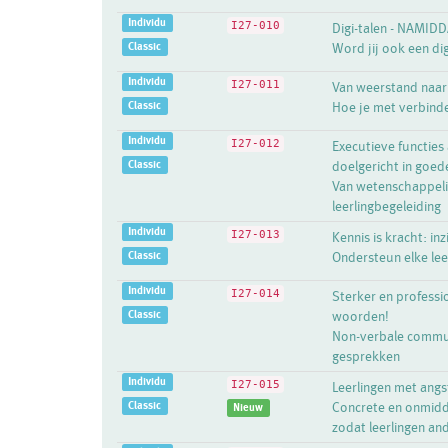
Individu
I27-010
Digi-talen - NAMID
Classic
Word jij ook een dig
Individu
I27-011
Van weerstand naar
Classic
Hoe je met verbind
Individu
I27-012
Executieve functies 
Classic
doelgericht in goed
Van wetenschappelij
leerlingbegeleiding
Individu
I27-013
Kennis is kracht: in
Classic
Ondersteun elke lee
Individu
I27-014
Sterker en profess
Classic
woorden!
Non-verbale communi
gesprekken
Individu
I27-015
Leerlingen met ang
Classic
Concrete en onmidde
Nieuw
zodat leerlingen an