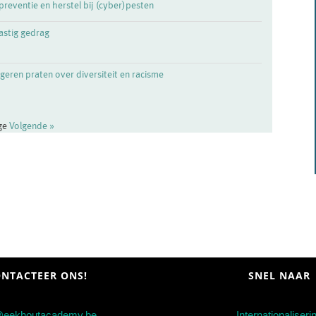
preventie en herstel bij (cyber)pesten
lastig gedrag
geren praten over diversiteit en racisme
ige
Volgende »
NTACTEER ONS!
SNEL NAAR
@eekhoutacademy.be
Internationaliseri