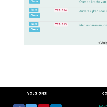
Classic
Over de kracht van 
Team
T27-014
Anders kijken naar 
Classic
Team
T27-015
Met kinderen en jon
Classic
« Vor
VOLG ONS!
CO
info