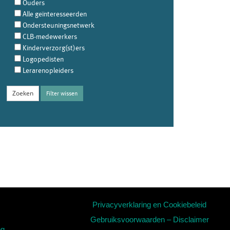
Ouders
Alle geïnteresseerden
Ondersteuningsnetwerk
CLB-medewerkers
Kinderverzorg(st)ers
Logopedisten
Lerarenopleiders
Filter wissen
Privacyverklaring en Cookiebeleid
Gebruiksvoorwaarden – Disclaimer
ng