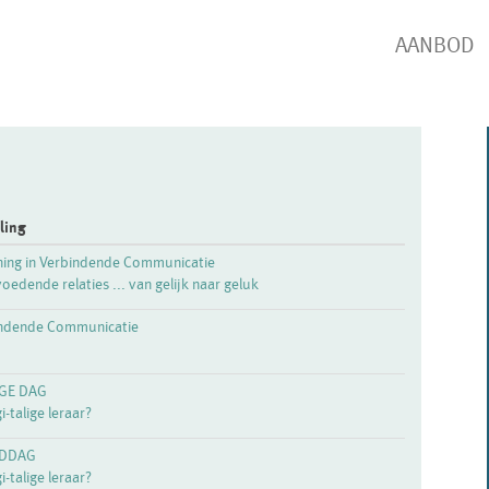
AANBOD
ling
ining in Verbindende Communicatie
voedende relaties ... van gelijk naar geluk
bindende Communicatie
DIGE DAG
i-talige leraar?
MIDDAG
i-talige leraar?