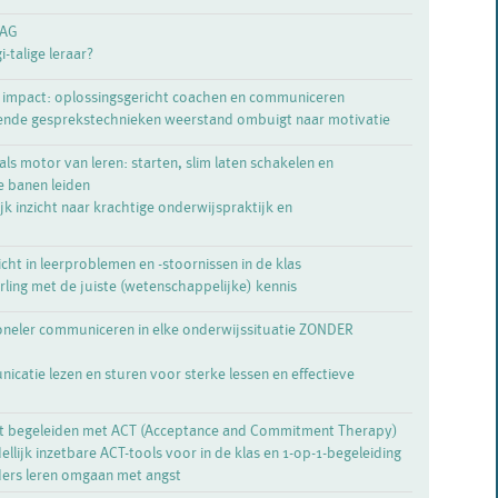
DAG
i-talige leraar?
 impact: oplossingsgericht coachen en communiceren
ende gesprekstechnieken weerstand ombuigt naar motivatie
als motor van leren: starten, slim laten schakelen en
e banen leiden
k inzicht naar krachtige onderwijspraktijk en
zicht in leerproblemen en -stoornissen in de klas
rling met de juiste (wetenschappelijke) kennis
ioneler communiceren in elke onderwijssituatie ZONDER
catie lezen en sturen voor sterke lessen en effectieve
st begeleiden met ACT (Acceptance and Commitment Therapy)
llijk inzetbare ACT-tools voor in de klas en 1-op-1-begeleiding
ders leren omgaan met angst