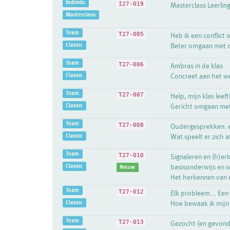
Individu
I27-019
Masterclass Leerlin
Masterclass
Team
T27-005
Heb ik een conflict o
Classic
Beter omgaan met c
Team
T27-006
Ambras in de klas
Classic
Concreet aan het we
Team
T27-007
Help, mijn klas leeft
Classic
Gericht omgaan met
Team
T27-008
Oudergesprekken: e
Classic
Wat speelt er zich 
Team
T27-010
Signaleren en (h)erk
Classic
basisonderwijs en 
Nieuw
Het herkennen van c
Team
T27-012
Elk probleem... Een
Classic
Hoe bewaak ik mijn
Team
T27-013
Gezocht (en gevonde