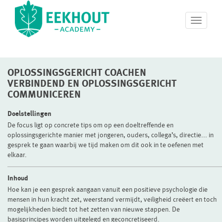
T
o
g
g
l
OPLOSSINGSGERICHT COACHEN
e
n
VERBINDEND EN OPLOSSINGSGERICHT
a
COMMUNICEREN
v
i
Doelstellingen
g
De focus ligt op concrete tips om op een doeltreffende en
a
oplossingsgerichte manier met jongeren, ouders, collega’s, directie... in
t
gesprek te gaan waarbij we tijd maken om dit ook in te oefenen met
i
elkaar.
o
n
Inhoud
Hoe kan je een gesprek aangaan vanuit een positieve psychologie die
mensen in hun kracht zet, weerstand vermijdt, veiligheid creëert en toch
mogelijkheden biedt tot het zetten van nieuwe stappen. De
basisprincipes worden uitgelegd en geconcretiseerd.