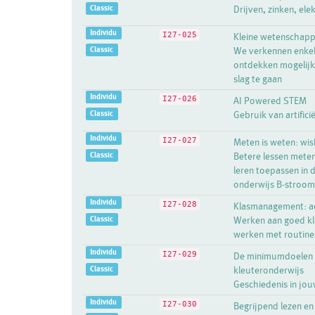
Classic
Drijven, zinken, elek
Individu
I27-025
Kleine wetenschappe
Classic
We verkennen enkel
ontdekken mogelijk
slag te gaan
Individu
I27-026
AI Powered STEM
Classic
Gebruik van artifici
Individu
I27-027
Meten is weten: wi
Classic
Betere lessen mete
leren toepassen in 
onderwijs B-stroom
Individu
I27-028
Klasmanagement: act
Classic
Werken aan goed kla
werken met routines
Individu
I27-029
De minimumdoelen v
Classic
kleuteronderwijs
Geschiedenis in jou
Individu
I27-030
Begrijpend lezen en 