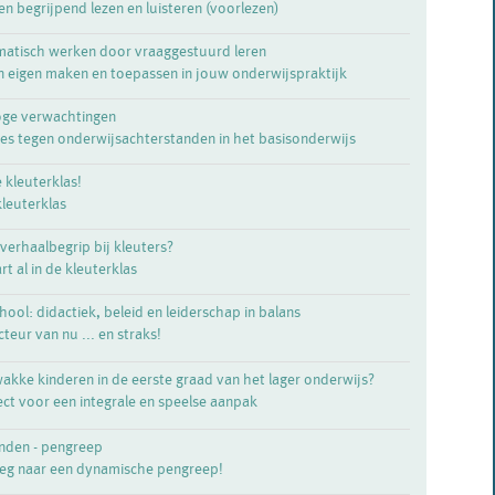
n begrijpend lezen en luisteren (voorlezen)
ematisch werken door vraaggestuurd leren
n eigen maken en toepassen in jouw onderwijspraktijk
oge verwachtingen
ties tegen onderwijsachterstanden in het basisonderwijs
 kleuterklas!
kleuterklas
 verhaalbegrip bij kleuters?
rt al in de kleuterklas
ool: didactiek, beleid en leiderschap in balans
teur van nu ... en straks!
akke kinderen in de eerste graad van het lager onderwijs?
ct voor een integrale en speelse aanpak
anden - pengreep
eg naar een dynamische pengreep!