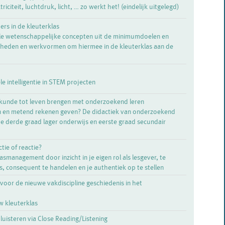
triciteit, luchtdruk, licht, … zo werkt het! (eindelijk uitgelegd)
rs in de kleuterklas
e wetenschappelijke concepten uit de minimumdoelen en
heden en werkvormen om hiermee in de kleuterklas aan de
ële intelligentie in STEM projecten
skunde tot leven brengen met onderzoekend leren
n en metend rekenen geven? De didactiek van onderzoekend
de derde graad lager onderwijs en eerste graad secundair
ie of reactie?
smanagement door inzicht in je eigen rol als lesgever, te
, consequent te handelen en je authentiek op te stellen
oor de nieuwe vakdiscipline geschiedenis in het
w kleuterklas
luisteren via Close Reading/Listening