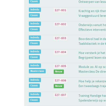
Classic
Ontwerpen van lesse
Individu
I27-031
Krachtig en rijk th
Classic
Vraaggestuurd lere
Individu
I27-032
Onderwijs vanuit h
Classic
Effectieve interven
Individu
I27-033
Boordevol taal in de
Classic
Taaldidactiek in de 
Individu
I27-034
Hoe versterk je het
Classic
Begrijpend lezen sta
Individu
I27-035
Module 20: AI op sch
Masterclass
Masterclass De direc
Nieuw
Individu
I27-036
Hoe help je rekenzw
Classic
Een tweedaags traje
Nieuw
Individu
I27-037
Training Handige h
Classic
Spelenderwijs op w