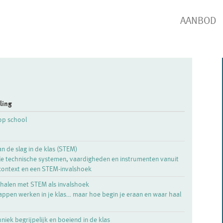
AANBOD
ling
op school
 de slag in de klas (STEM)
e technische systemen, vaardigheden en instrumenten vanuit
 context en een STEM-invalshoek
alen met STEM als invalshoek
appen werken in je klas… maar hoe begin je eraan en waar haal
iek begrijpelijk en boeiend in de klas