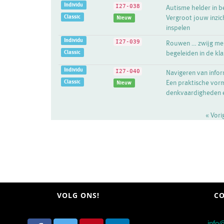
Individu
I27-038
Autisme helder in b
Classic
Vergroot jouw inzic
Nieuw
inspelen
Individu
I27-039
Rouwen … zwijg me 
Classic
begeleiden in de kl
Individu
I27-040
Navigeren van inform
Classic
Een praktische vorm
Nieuw
denkvaardigheden e
« Vor
VOLG ONS!
CO
info