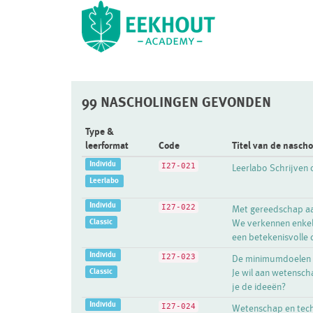
99 NASCHOLINGEN GEVONDEN
Type &
leerformat
Code
Titel van de nascho
Individu
I27-021
Leerlabo Schrijven 
Leerlabo
Individu
I27-022
Met gereedschap aan
Classic
We verkennen enkel
een betekenisvolle
Individu
I27-023
De minimumdoelen h
Classic
Je wil aan wetensch
je de ideeën?
Individu
I27-024
Wetenschap en techn