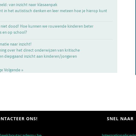
eeld: van inzicht naar klasaanpak
ht in het autistisch denken en leer meteen hoe je hierop kunt
niet dood! Hoe kunnen we rouwende kinderen beter
as en op school?
atie naar inzicht!
ing over het direct onderwijzen van kritische
n diepgaand inzicht aan kinderen/jongeren
ige
Volgende »
NTACTEER ONS!
SNEL NAAR
@eekhoutacademy.be
Internationaliseri