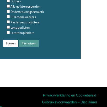
Ouders
Alle geïnteresseerden
Ondersteuningsnetwerk
CLB-medewerkers
Kinderverzorg(st)ers
Logopedisten
Lerarenopleiders
Filter wissen
Privacyverklaring en Cookiebeleid
Gebruiksvoorwaarden – Disclaimer
ng