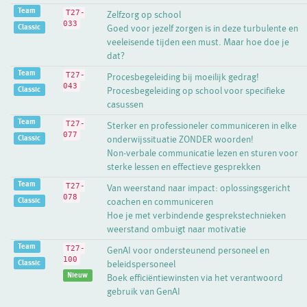
Team
T27-
Zelfzorg op school
033
Classic
Goed voor jezelf zorgen is in deze turbulente en
veeleisende tijden een must. Maar hoe doe je
dat?
Team
T27-
Procesbegeleiding bij moeilijk gedrag!
043
Classic
Procesbegeleiding op school voor specifieke
casussen
Team
T27-
Sterker en professioneler communiceren in elke
077
Classic
onderwijssituatie ZONDER woorden!
Non-verbale communicatie lezen en sturen voor
sterke lessen en effectieve gesprekken
Team
T27-
Van weerstand naar impact: oplossingsgericht
078
Classic
coachen en communiceren
Hoe je met verbindende gesprekstechnieken
weerstand ombuigt naar motivatie
Team
T27-
GenAI voor ondersteunend personeel en
100
Classic
beleidspersoneel
Nieuw
Boek efficiëntiewinsten via het verantwoord
gebruik van GenAI