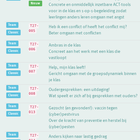
Nieuw
Concrete en onmiddellijk inzetbare ACT-tools
voor in de klas en 1-op-1-begeleiding zodat
leerlingen anders leren omgaan met angst
Team
T27-
Heb ik een conflict of heeft het conflict mij?
005
Classic
Beter omgaan met conflicten
Team
T27-
Ambras in de klas
006
Classic
Concreet aan het werk met een klas die
vastloopt
Team
T27-
Help, mijn klas leeft!
007
Classic
Gericht omgaan met de groepsdynamiek binnen
je klas
Team
T27-
Oudergesprekken: een uitdaging!
008
Classic
Wat speelt er zich af bij gesprekken met ouders?
Team
T27-
Gezocht (en gevonden!): vaccin tegen
013
Classic
(cyber)pestvirus
Over de kracht van preventie en herstel bij
(cyber)pesten
Team
T27-
Anders kijken naar lastig gedrag