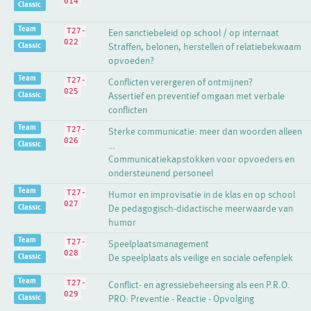
014
Classic
Team
T27-
Een sanctiebeleid op school / op internaat
022
Classic
Straffen, belonen, herstellen of relatiebekwaam
opvoeden?
Team
T27-
Conflicten verergeren of ontmijnen?
025
Classic
Assertief en preventief omgaan met verbale
conflicten
Team
T27-
Sterke communicatie: meer dan woorden alleen
026
Classic
…
Communicatiekapstokken voor opvoeders en
ondersteunend personeel
Team
T27-
Humor en improvisatie in de klas en op school
027
Classic
De pedagogisch-didactische meerwaarde van
humor
Team
T27-
Speelplaatsmanagement
028
Classic
De speelplaats als veilige en sociale oefenplek
Team
T27-
Conflict- en agressiebeheersing als een P.R.O.
029
Classic
PRO: Preventie - Reactie - Opvolging