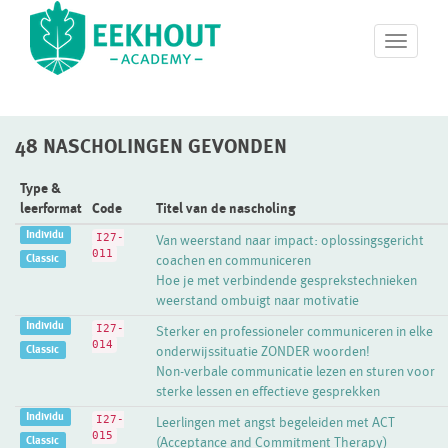
T
o
g
g
l
48 NASCHOLINGEN GEVONDEN
e
n
a
Type &
v
leerformat
Code
Titel van de nascholing
i
Individu
I27-
Van weerstand naar impact: oplossingsgericht
g
011
Classic
coachen en communiceren
a
Hoe je met verbindende gesprekstechnieken
t
weerstand ombuigt naar motivatie
i
o
Individu
I27-
Sterker en professioneler communiceren in elke
n
014
Classic
onderwijssituatie ZONDER woorden!
Non-verbale communicatie lezen en sturen voor
sterke lessen en effectieve gesprekken
Individu
I27-
Leerlingen met angst begeleiden met ACT
015
Classic
(Acceptance and Commitment Therapy)