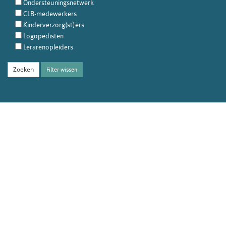
Ondersteuningsnetwerk
CLB-medewerkers
Kinderverzorg(st)ers
Logopedisten
Lerarenopleiders
Filter wissen