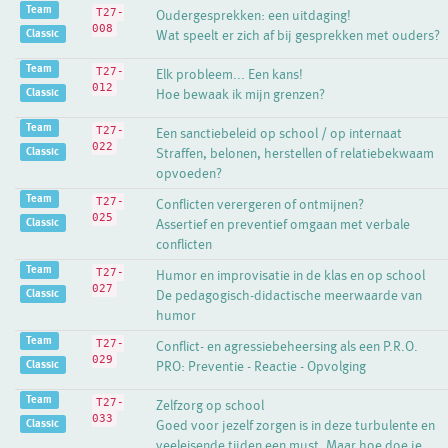
Team
T27-
Oudergesprekken: een uitdaging!
008
Classic
Wat speelt er zich af bij gesprekken met ouders?
Team
T27-
Elk probleem... Een kans!
012
Classic
Hoe bewaak ik mijn grenzen?
Team
T27-
Een sanctiebeleid op school / op internaat
022
Classic
Straffen, belonen, herstellen of relatiebekwaam
opvoeden?
Team
T27-
Conflicten verergeren of ontmijnen?
025
Classic
Assertief en preventief omgaan met verbale
conflicten
Team
T27-
Humor en improvisatie in de klas en op school
027
Classic
De pedagogisch-didactische meerwaarde van
humor
Team
T27-
Conflict- en agressiebeheersing als een P.R.O.
029
Classic
PRO: Preventie - Reactie - Opvolging
Team
T27-
Zelfzorg op school
033
Classic
Goed voor jezelf zorgen is in deze turbulente en
veeleisende tijden een must. Maar hoe doe je