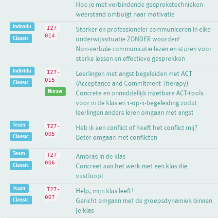
Hoe je met verbindende gesprekstechnieken
weerstand ombuigt naar motivatie
Individu
I27-
Sterker en professioneler communiceren in elke
014
Classic
onderwijssituatie ZONDER woorden!
Non-verbale communicatie lezen en sturen voor
sterke lessen en effectieve gesprekken
Individu
I27-
Leerlingen met angst begeleiden met ACT
015
Classic
(Acceptance and Commitment Therapy)
Nieuw
Concrete en onmiddellijk inzetbare ACT-tools
voor in de klas en 1-op-1-begeleiding zodat
leerlingen anders leren omgaan met angst
Team
T27-
Heb ik een conflict of heeft het conflict mij?
005
Classic
Beter omgaan met conflicten
Team
T27-
Ambras in de klas
006
Classic
Concreet aan het werk met een klas die
vastloopt
Team
T27-
Help, mijn klas leeft!
007
Classic
Gericht omgaan met de groepsdynamiek binnen
je klas