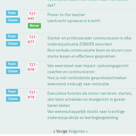
dat?
Team
T27-
Power to the teacher
045
Classic
Leerkracht opnieuw in kracht!
Nieuw
Team
T27-
Sterker en professioneler communiceren in elke
077
Classic
onderwijssituatie ZONDER woorden!
Non-verbale communicatie lezen en sturen voor
sterke lessen en effectieve gesprekken
Team
T27-
Van weerstand naar impact: oplossingsgericht
078
Classic
coachen en communiceren
Hoe je met verbindende gesprekstechnieken
weerstand ombuigt naar motivatie
Team
T27-
Executieve functies als motor van leren: starten,
079
Classic
slim laten schakelen en doelgericht in goede
banen leiden
Van wetenschappelijk inzicht naar krachtige
onderwijspraktijk en leerlingbegeleiding
« Vorige
Volgende »