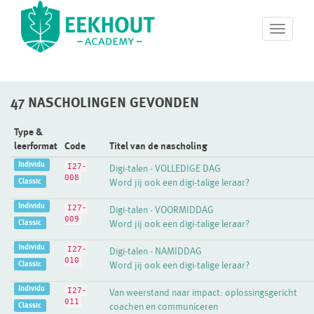
T
o
g
g
l
47 NASCHOLINGEN GEVONDEN
e
n
a
Type &
v
leerformat
Code
Titel van de nascholing
i
Individu
I27-
Digi-talen - VOLLEDIGE DAG
g
008
Classic
Word jij ook een digi-talige leraar?
a
t
Individu
I27-
Digi-talen - VOORMIDDAG
i
009
Classic
Word jij ook een digi-talige leraar?
o
n
Individu
I27-
Digi-talen - NAMIDDAG
010
Classic
Word jij ook een digi-talige leraar?
Individu
I27-
Van weerstand naar impact: oplossingsgericht
011
Classic
coachen en communiceren