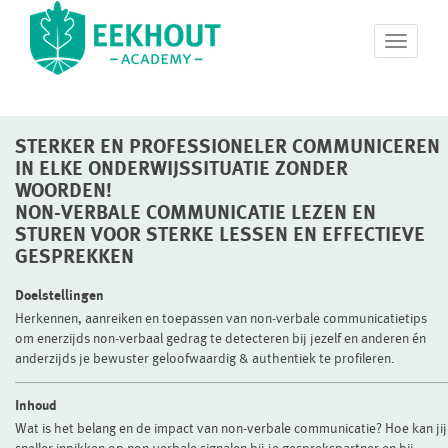
T
o
g
g
l
STERKER EN PROFESSIONELER COMMUNICEREN
e
n
IN ELKE ONDERWIJSSITUATIE ZONDER
a
WOORDEN!
v
NON-VERBALE COMMUNICATIE LEZEN EN
i
STUREN VOOR STERKE LESSEN EN EFFECTIEVE
g
GESPREKKEN
a
t
Doelstellingen
i
Herkennen, aanreiken en toepassen van non-verbale communicatietips
o
om enerzijds non-verbaal gedrag te detecteren bij jezelf en anderen én
n
anderzijds je bewuster geloofwaardig & authentiek te profileren.
Inhoud
Wat is het belang en de impact van non-verbale communicatie? Hoe kan jij