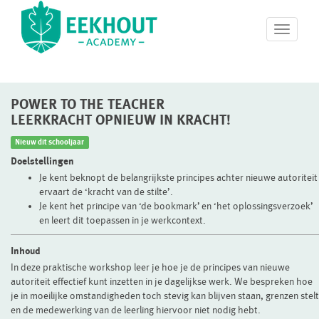
T
o
g
g
l
POWER TO THE TEACHER
e
n
LEERKRACHT OPNIEUW IN KRACHT!
a
Nieuw dit schooljaar
v
i
Doelstellingen
g
Je kent beknopt de belangrijkste principes achter nieuwe autoriteit
a
ervaart de ‘kracht van de stilte’.
t
Je kent het principe van ‘de bookmark’ en ‘het oplossingsverzoek’
i
en leert dit toepassen in je werkcontext.
o
n
Inhoud
In deze praktische workshop leer je hoe je de principes van nieuwe
autoriteit effectief kunt inzetten in je dagelijkse werk. We bespreken hoe
je in moeilijke omstandigheden toch stevig kan blijven staan, grenzen stelt
en de medewerking van de leerling hiervoor niet nodig hebt.