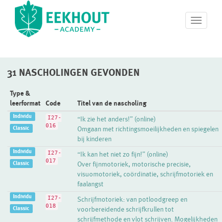
T
o
g
g
l
31 NASCHOLINGEN GEVONDEN
e
n
a
Type &
v
leerformat
Code
Titel van de nascholing
i
Individu
I27-
“Ik zie het anders!” (online)
g
016
Classic
Omgaan met richtingsmoeilijkheden en spiegelen
a
bij kinderen
t
i
Individu
I27-
“Ik kan het niet zo fijn!” (online)
o
017
Classic
Over fijnmotoriek, motorische precisie,
n
visuomotoriek, coördinatie, schrijfmotoriek en
faalangst
Individu
I27-
Schrijfmotoriek: van potloodgreep en
018
Classic
voorbereidende schrijfkrullen tot
schrijfmethode en vlot schrijven. Mogelijkheden