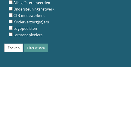
Alle geïnteresseerden
Ondersteuningsnetwerk
CLB-medewerkers
Kinderverzorg(st)ers
Logopedisten
Lerarenopleiders
Filter wissen