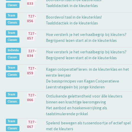
033
Classic
Taaldidactiek in de kleuterklas
Team
T27-
Boordevol taal in de kleuterklas!
056
Classic
Taaldidactiek in de kleuterklas
Team
T27-
Hoe versterk je het verhaalbegrip bij kleuters?
057
Classic
Begrijpend lezen start al in de kleuterklas
Individu
I27-
Hoe versterk je het verhaalbegrip bij kleuters?
034
Classic
Begrijpend lezen start al in de kleuterklas
Team
T27-
Kagan coöperatief leren: in de kleuterklas en het
059
Classic
eerste leerjaar
De basisprincipes van Kagan Coöperatieve
Leerstrategieën bij jonge kinderen
Team
T27-
Ontluikende geletterdheid voor álle kleuters
066
Classic
binnen een krachtige leeromgeving
Het aanbod en hoekenverrijking als
taalstimulerende prikkel
Team
T27-
Spelend bewegen als tussendoortje of actief spel
067
Classic
met de kleuters