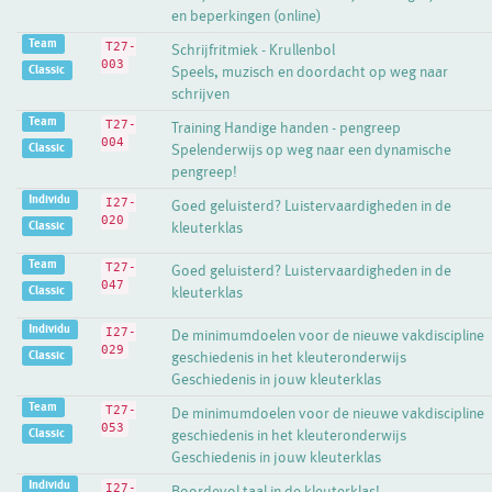
en beperkingen (online)
Team
T27-
Schrijfritmiek - Krullenbol
003
Classic
Speels, muzisch en doordacht op weg naar
schrijven
Team
T27-
Training Handige handen - pengreep
004
Classic
Spelenderwijs op weg naar een dynamische
pengreep!
Individu
I27-
Goed geluisterd? Luistervaardigheden in de
020
Classic
kleuterklas
Team
T27-
Goed geluisterd? Luistervaardigheden in de
047
Classic
kleuterklas
Individu
I27-
De minimumdoelen voor de nieuwe vakdiscipline
029
Classic
geschiedenis in het kleuteronderwijs
Geschiedenis in jouw kleuterklas
Team
T27-
De minimumdoelen voor de nieuwe vakdiscipline
053
Classic
geschiedenis in het kleuteronderwijs
Geschiedenis in jouw kleuterklas
Individu
I27-
Boordevol taal in de kleuterklas!