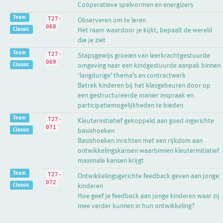
Coöperatieve spelvormen en energizers
Team
T27-
Observeren om te leren
068
Classic
Het raam waardoor je kijkt, bepaalt de wereld
die je ziet
Team
T27-
Stapsgewijs groeien van leerkrachtgestuurde
069
Classic
omgeving naar een kindgestuurde aanpak binnen
‘langdurige’ thema’s en contractwerk
Betrek kinderen bij het klasgebeuren door op
een gestructureerde manier inspraak en
participatiemogelijkheden te bieden
Team
T27-
Kleuterinitiatief gekoppeld aan goed ingerichte
071
Classic
basishoeken
Basishoeken inrichten met een rijkdom aan
ontwikkelingskansen waarbinnen kleuterinitiatief
maximale kansen krijgt
Team
T27-
Ontwikkelingsgerichte feedback geven aan jonge
072
Classic
kinderen
Hoe geef je feedback aan jonge kinderen waar zij
mee verder kunnen in hun ontwikkeling?