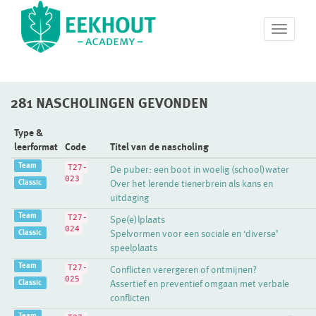
T
o
g
g
l
281 NASCHOLINGEN GEVONDEN
e
n
a
Type &
v
leerformat
Code
Titel van de nascholing
i
Team
T27-
De puber: een boot in woelig (school)water
g
023
Classic
Over het lerende tienerbrein als kans en
a
uitdaging
t
i
Team
T27-
Spe(e)lplaats
o
024
Classic
Spelvormen voor een sociale en ‘diverse’
n
speelplaats
Team
T27-
Conflicten verergeren of ontmijnen?
025
Classic
Assertief en preventief omgaan met verbale
conflicten
Team