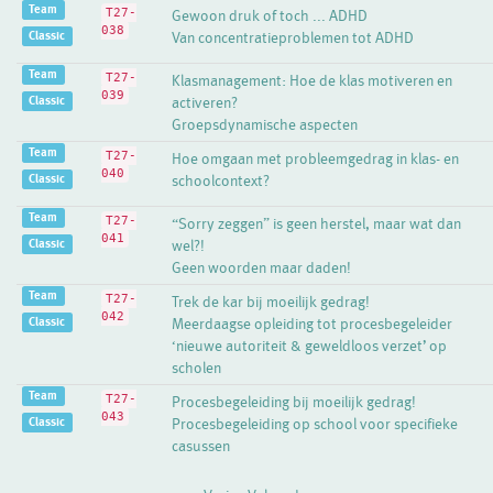
Team
T27-
Gewoon druk of toch ... ADHD
038
Classic
Van concentratieproblemen tot ADHD
Team
T27-
Klasmanagement: Hoe de klas motiveren en
039
Classic
activeren?
Groepsdynamische aspecten
Team
T27-
Hoe omgaan met probleemgedrag in klas- en
040
Classic
schoolcontext?
Team
T27-
“Sorry zeggen” is geen herstel, maar wat dan
041
Classic
wel?!
Geen woorden maar daden!
Team
T27-
Trek de kar bij moeilijk gedrag!
042
Classic
Meerdaagse opleiding tot procesbegeleider
‘nieuwe autoriteit & geweldloos verzet’ op
scholen
Team
T27-
Procesbegeleiding bij moeilijk gedrag!
043
Classic
Procesbegeleiding op school voor specifieke
casussen