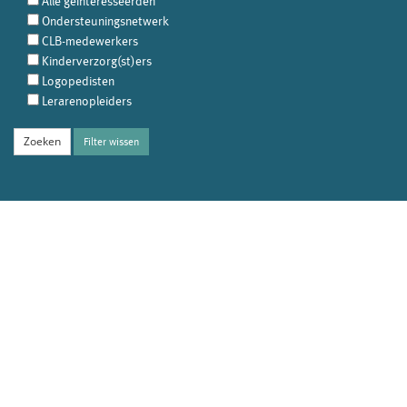
Alle geïnteresseerden
Ondersteuningsnetwerk
CLB-medewerkers
Kinderverzorg(st)ers
Logopedisten
Lerarenopleiders
Filter wissen