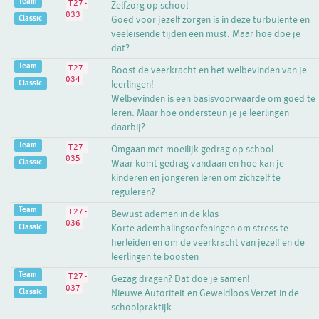
Team
T27-
Zelfzorg op school
033
Classic
Goed voor jezelf zorgen is in deze turbulente en
veeleisende tijden een must. Maar hoe doe je
dat?
Team
T27-
Boost de veerkracht en het welbevinden van je
034
Classic
leerlingen!
Welbevinden is een basisvoorwaarde om goed te
leren. Maar hoe ondersteun je je leerlingen
daarbij?
Team
T27-
Omgaan met moeilijk gedrag op school
035
Classic
Waar komt gedrag vandaan en hoe kan je
kinderen en jongeren leren om zichzelf te
reguleren?
Team
T27-
Bewust ademen in de klas
036
Classic
Korte ademhalingsoefeningen om stress te
herleiden en om de veerkracht van jezelf en de
leerlingen te boosten
Team
T27-
Gezag dragen? Dat doe je samen!
037
Classic
Nieuwe Autoriteit en Geweldloos Verzet in de
schoolpraktijk