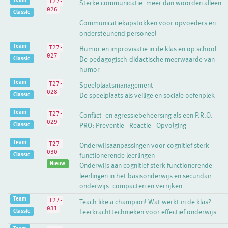
T27-
Sterke communicatie: meer dan woorden alleen
026
Classic
…
Communicatiekapstokken voor opvoeders en
ondersteunend personeel
Team
T27-
Humor en improvisatie in de klas en op school
027
Classic
De pedagogisch-didactische meerwaarde van
humor
Team
T27-
Speelplaatsmanagement
028
Classic
De speelplaats als veilige en sociale oefenplek
Team
T27-
Conflict- en agressiebeheersing als een P.R.O.
029
Classic
PRO: Preventie - Reactie - Opvolging
Team
T27-
Onderwijsaanpassingen voor cognitief sterk
030
Classic
functionerende leerlingen
Nieuw
Onderwijs aan cognitief sterk functionerende
leerlingen in het basisonderwijs en secundair
onderwijs: compacten en verrijken
Team
T27-
Teach like a champion! Wat werkt in de klas?
031
Classic
Leerkrachttechnieken voor effectief onderwijs