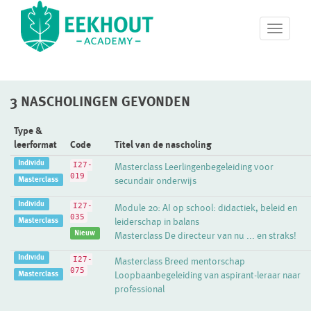
T
o
g
g
l
3 NASCHOLINGEN GEVONDEN
e
n
a
Type &
v
leerformat
Code
Titel van de nascholing
i
Individu
I27-
Masterclass Leerlingenbegeleiding voor
g
019
Masterclass
secundair onderwijs
a
t
Individu
I27-
Module 20: AI op school: didactiek, beleid en
i
035
Masterclass
leiderschap in balans
o
Nieuw
Masterclass De directeur van nu ... en straks!
n
Individu
I27-
Masterclass Breed mentorschap
075
Masterclass
Loopbaanbegeleiding van aspirant-leraar naar
professional