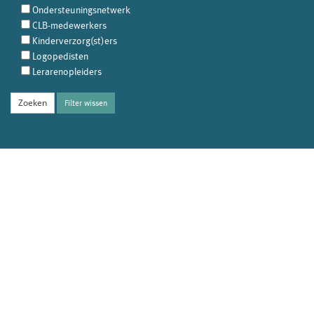
Ondersteuningsnetwerk
CLB-medewerkers
Kinderverzorg(st)ers
Logopedisten
Lerarenopleiders
Filter wissen