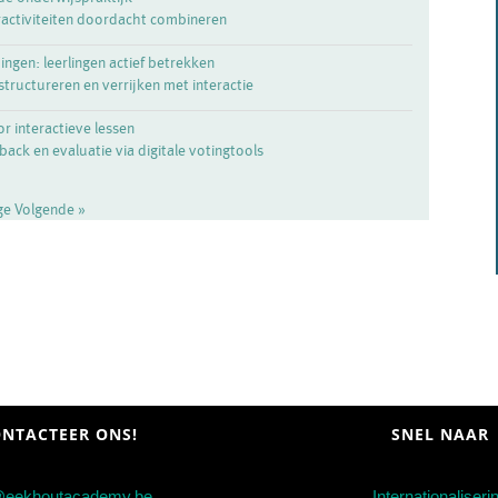
eeractiviteiten doordacht combineren
ingen: leerlingen actief betrekken
structureren en verrijken met interactie
 interactieve lessen
back en evaluatie via digitale votingtools
ige
Volgende »
NTACTEER ONS!
SNEL NAAR
@eekhoutacademy.be
Internationaliseri