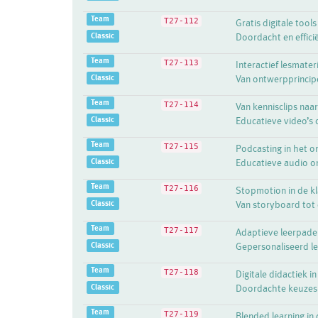
Team
T27-112
Gratis digitale tool
Classic
Doordacht en efficië
Team
T27-113
Interactief lesmate
Classic
Van ontwerpprincipe
Team
T27-114
Van kennisclips naar
Classic
Educatieve video’s 
Team
T27-115
Podcasting in het o
Classic
Educatieve audio o
Team
T27-116
Stopmotion in de kl
Classic
Van storyboard tot
Team
T27-117
Adaptieve leerpad
Classic
Gepersonaliseerd ler
Team
T27-118
Digitale didactiek in
Classic
Doordachte keuzes m
Team
T27-119
Blended learning in