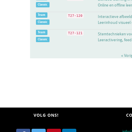
Classic
Online en offline l
Team
T27-120
Interactieve afbeeld
Classic
Leerinhoud visueel 
Team
T27-121
Stemtechnieken voor
Classic
Leeractivering, feed
« Vor
VOLG ONS!
CO
info