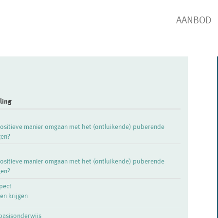
AANBOD
ling
positieve manier omgaan met het (ontluikende) puberende
gen?
positieve manier omgaan met het (ontluikende) puberende
gen?
pect
en krijgen
 basisonderwijs