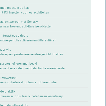
s met impact in de klas
nt ICT inzetten voor leeractiviteiten
riaal ontwerpen met Genially
s naar boeiende digitale leerobjecten
 interactieve video's
ontwerpen die activeren en differentiëren
nderwijs
ntwerpen, produceren en doelgericht inzetten
as: creatief leren met beeld
 educatieve video met didactische meerwaarde
en ontwerpen
en via digitale structuur en differentiatie
 de praktijk
aken in tools, leeractiviteiten en lesontwerp
 de onderwijspraktijk