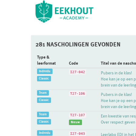
281 NASCHOLINGEN GEVONDEN
Type &
leerformat
Code
Titel van de nascho
Individu
I27-042
Pubers in de klas!
Classic
Hoe kan je op een 
brein van de leerlin
Team
T27-106
Pubers in de klas!
Classic
Hoe kan je op een 
brein van de leerlin
Team
T27-107
Een kwestie van res
Classic
Over respect geven 
Nieuw
Individu
I27-043
Leerlabo EDI in het