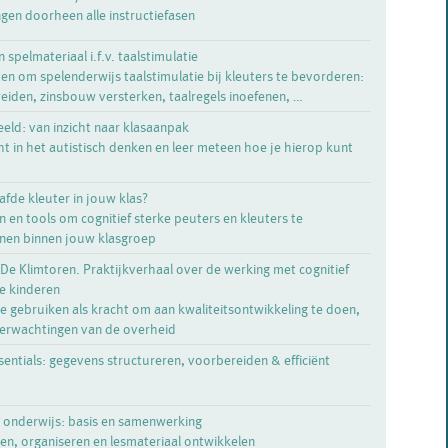
ngen doorheen alle instructiefasen
n spelmateriaal i.f.v. taalstimulatie
ten om spelenderwijs taalstimulatie bij kleuters te bevorderen:
iden, zinsbouw versterken, taalregels inoefenen, …
eeld: van inzicht naar klasaanpak
ht in het autistisch denken en leer meteen hoe je hierop kunt
fde kleuter in jouw klas?
 en tools om cognitief sterke peuters en kleuters te
nen binnen jouw klasgroep
De Klimtoren. Praktijkverhaal over de werking met cognitief
e kinderen
ie gebruiken als kracht om aan kwaliteitsontwikkeling te doen,
erwachtingen van de overheid
sentials: gegevens structureren, voorbereiden & efficiënt
t onderwijs: basis en samenwerking
en, organiseren en lesmateriaal ontwikkelen