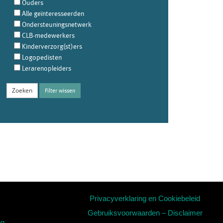
Ouders
Alle geïnteresseerden
Ondersteuningsnetwerk
CLB-medewerkers
Kinderverzorg(st)ers
Logopedisten
Lerarenopleiders
Filter wissen
Privacyverklaring en Cookiebeleid
Gebruiksvoorwaarden – Disclaimer
ng