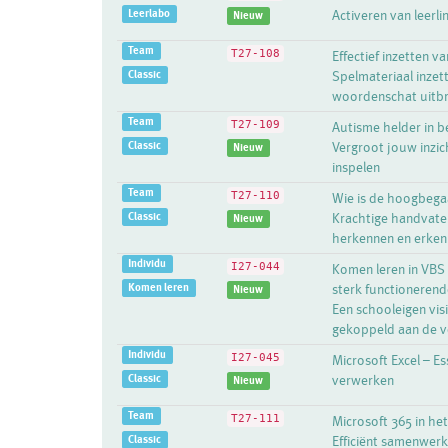
Leerlabo
Activeren van leerli
Nieuw
Team
T27-108
Effectief inzetten va
Classic
Spelmateriaal inzet
woordenschat uitbre
Team
T27-109
Autisme helder in b
Classic
Vergroot jouw inzic
Nieuw
inspelen
Team
T27-110
Wie is de hoogbegaa
Classic
Krachtige handvaten
Nieuw
herkennen en erken
Individu
I27-044
Komen leren in VBS 
Komen leren
sterk functionerend
Nieuw
Een schooleigen vis
gekoppeld aan de v
Individu
I27-045
Microsoft Excel – Es
Classic
verwerken
Nieuw
Team
T27-111
Microsoft 365 in he
Classic
Efficiënt samenwerk