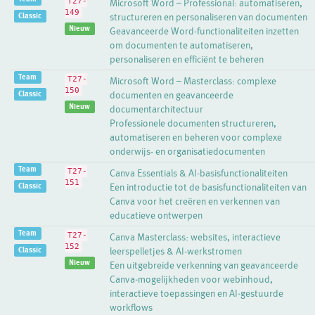
T27-
Microsoft Word – Professional: automatiseren,
149
Classic
structureren en personaliseren van documenten
Nieuw
Geavanceerde Word-functionaliteiten inzetten
om documenten te automatiseren,
personaliseren en efficiënt te beheren
Team
T27-
Microsoft Word – Masterclass: complexe
150
Classic
documenten en geavanceerde
Nieuw
documentarchitectuur
Professionele documenten structureren,
automatiseren en beheren voor complexe
onderwijs- en organisatiedocumenten
Team
T27-
Canva Essentials & AI-basisfunctionaliteiten
151
Classic
Een introductie tot de basisfunctionaliteiten van
Canva voor het creëren en verkennen van
educatieve ontwerpen
Team
T27-
Canva Masterclass: websites, interactieve
152
Classic
leerspelletjes & AI-werkstromen
Nieuw
Een uitgebreide verkenning van geavanceerde
Canva‑mogelijkheden voor webinhoud,
interactieve toepassingen en AI‑gestuurde
workflows