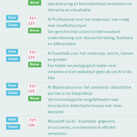
Nieuw
Leeractivering en betrokkenheid versterken via
interactie en visualisatie
Team
T27-
AI Professional voor het onderwijs: van vraag
123
Classic
naar kwaliteitsoutput
Nieuw
Van gerichte instructies tot betrouwbare
ondersteuning voor lesvoorbereiding, feedback
en differentiatie
Team
T27-
AI Essentials voor het onderwijs: inzicht, kansen
124
Classic
en grenzen
Nieuw
Een helder en pedagogisch kader voor
verantwoord en realistisch gebruik van AI in de
klas
Team
T27-
AI Masterclass voor het onderwijs: didactische
125
Classic
partner in de klaspraktijk
Nieuw
Van technologische mogelijkheden naar
doordachte didactische keuzes met meer
leerwinst
Team
T27-
Microsoft Excel – Essentials: gegevens
126
Classic
structureren, voorbereiden & efficiënt
verwerken