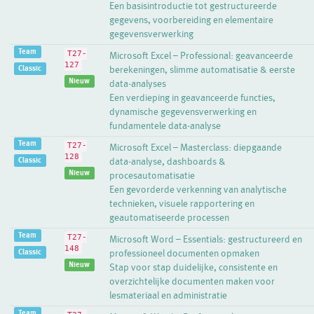
Een basisintroductie tot gestructureerde
gegevens, voorbereiding en elementaire
gegevensverwerking
Team
T27-
Microsoft Excel – Professional: geavanceerde
127
Classic
berekeningen, slimme automatisatie & eerste
Nieuw
data‑analyses
Een verdieping in geavanceerde functies,
dynamische gegevensverwerking en
fundamentele data‑analyse
Team
T27-
Microsoft Excel – Masterclass: diepgaande
128
Classic
data‑analyse, dashboards &
Nieuw
procesautomatisatie
Een gevorderde verkenning van analytische
technieken, visuele rapportering en
geautomatiseerde processen
Team
T27-
Microsoft Word – Essentials: gestructureerd en
148
Classic
professioneel documenten opmaken
Nieuw
Stap voor stap duidelijke, consistente en
overzichtelijke documenten maken voor
lesmateriaal en administratie
Team