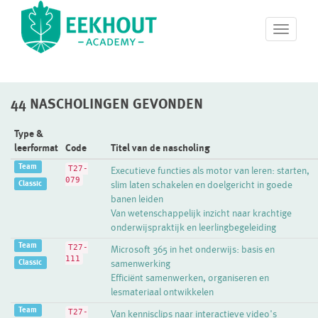
T
o
g
g
l
44 NASCHOLINGEN GEVONDEN
e
n
a
Type &
v
leerformat
Code
Titel van de nascholing
i
Team
T27-
Executieve functies als motor van leren: starten,
g
079
Classic
slim laten schakelen en doelgericht in goede
a
banen leiden
t
Van wetenschappelijk inzicht naar krachtige
i
onderwijspraktijk en leerlingbegeleiding
o
n
Team
T27-
Microsoft 365 in het onderwijs: basis en
111
Classic
samenwerking
Efficiënt samenwerken, organiseren en
lesmateriaal ontwikkelen
Team
T27-
Van kennisclips naar interactieve video's