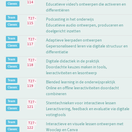
114
Classic
Educatieve video’s ontwerpen die activeren en
differentiëren
Team
T27-
Podcasting in het onderwijs
115
Classic
Educatieve audio ontwerpen, produceren en
doelgericht inzetten
Team
T27-
Adaptieve leerpaden ontwerpen
117
Classic
Gepersonaliseerd leren via digitale structuur en
differentiatie
Team
T27-
Digitale didactiek in de praktijk
118
Classic
Doordachte keuzes maken in tools,
leeractiviteiten en lesontwerp
Team
T27-
Blended learning in de onderwijspraktijk
119
Classic
Online en offline leeractiviteiten doordacht
combineren
Team
T27-
Stemtechnieken voor interactieve lessen
121
Classic
Leeractivering, feedback en evaluatie via digitale
votingtools
Team
T27-
Interactieve en visuele lessen ontwerpen met
122
Classic
Wooclap en Canva