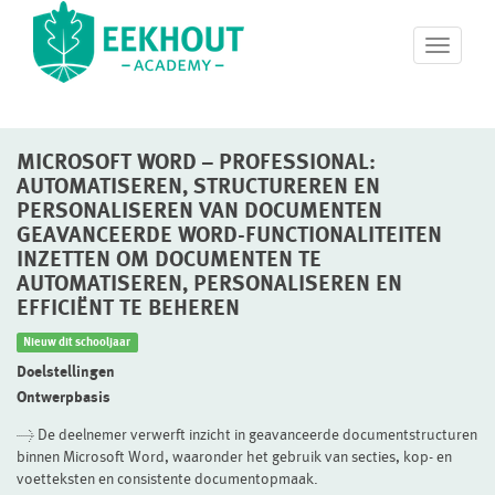
T
o
g
g
l
MICROSOFT WORD – PROFESSIONAL:
e
n
AUTOMATISEREN, STRUCTUREREN EN
a
PERSONALISEREN VAN DOCUMENTEN
v
GEAVANCEERDE WORD-FUNCTIONALITEITEN
i
INZETTEN OM DOCUMENTEN TE
g
AUTOMATISEREN, PERSONALISEREN EN
a
EFFICIËNT TE BEHEREN
t
i
Nieuw dit schooljaar
o
Doelstellingen
n
Ontwerpbasis
> De deelnemer verwerft inzicht in geavanceerde documentstructuren
binnen Microsoft Word, waaronder het gebruik van secties, kop- en
voetteksten en consistente documentopmaak.