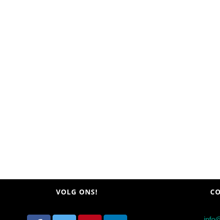
VOLG ONS!
CO
info