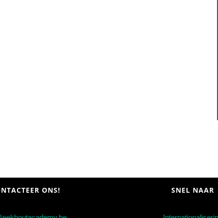
NTACTEER ONS!
SNEL NAAR
@eekhoutacademy.be
Internationaliseri