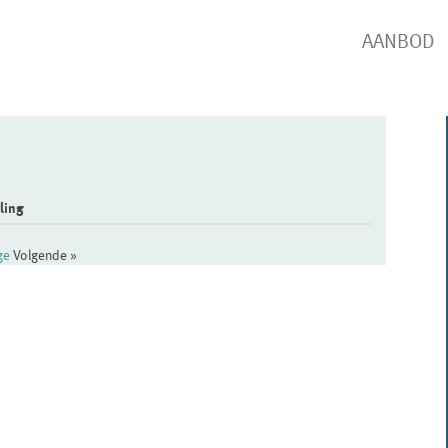
AANBOD
ling
ige
Volgende »