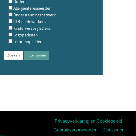
Ouders
Alle geïnteresseerden
Ondersteuningsnetwerk
CLB-medewerkers
Kinderverzorg(st)ers
Logopedisten
Lerarenopleiders
Filter wissen
Privacyverklaring en Cookiebeleid
Gebruiksvoorwaarden – Disclaimer
ng