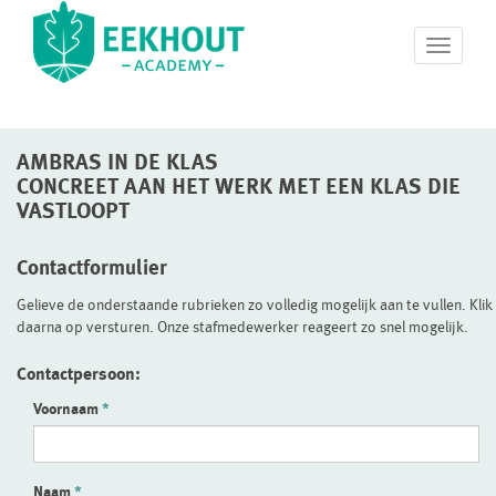
T
o
g
g
l
AMBRAS IN DE KLAS
e
n
CONCREET AAN HET WERK MET EEN KLAS DIE
a
VASTLOOPT
v
i
Contactformulier
g
a
Gelieve de onderstaande rubrieken zo volledig mogelijk aan te vullen. Klik
t
daarna op versturen. Onze stafmedewerker reageert zo snel mogelijk.
i
o
Contactpersoon:
n
Voornaam
Naam