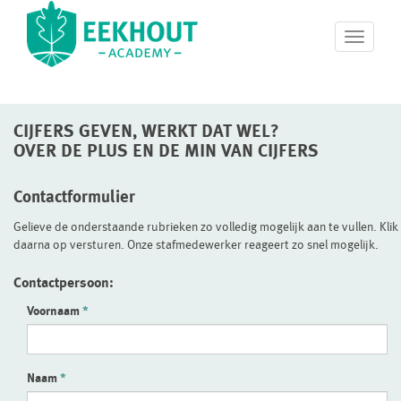
T
o
g
g
l
CIJFERS GEVEN, WERKT DAT WEL?
e
n
OVER DE PLUS EN DE MIN VAN CIJFERS
a
v
Contactformulier
i
g
Gelieve de onderstaande rubrieken zo volledig mogelijk aan te vullen. Klik
a
daarna op versturen. Onze stafmedewerker reageert zo snel mogelijk.
t
i
Contactpersoon:
o
n
Voornaam
Naam