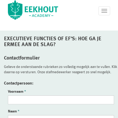
T
o
g
g
l
EXECUTIEVE FUNCTIES OF EF’S: HOE GA JE
e
n
ERMEE AAN DE SLAG?
a
v
Contactformulier
i
g
Gelieve de onderstaande rubrieken zo volledig mogelijk aan te vullen. Klik
a
daarna op versturen. Onze stafmedewerker reageert zo snel mogelijk.
t
i
Contactpersoon:
o
n
Voornaam
Naam