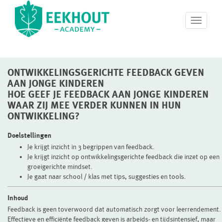
T
o
g
g
l
ONTWIKKELINGSGERICHTE FEEDBACK GEVEN
e
n
AAN JONGE KINDEREN
a
HOE GEEF JE FEEDBACK AAN JONGE KINDEREN
v
WAAR ZIJ MEE VERDER KUNNEN IN HUN
i
ONTWIKKELING?
g
a
Doelstellingen
t
Je krijgt inzicht in 3 begrippen van feedback.
i
Je krijgt inzicht op ontwikkelingsgerichte feedback die inzet op een
o
groeigerichte mindset.
n
Je gaat naar school / klas met tips, suggesties en tools.
Inhoud
Feedback is geen toverwoord dat automatisch zorgt voor leerrendement.
Effectieve en efficiënte feedback geven is arbeids- en tijdsintensief, maar