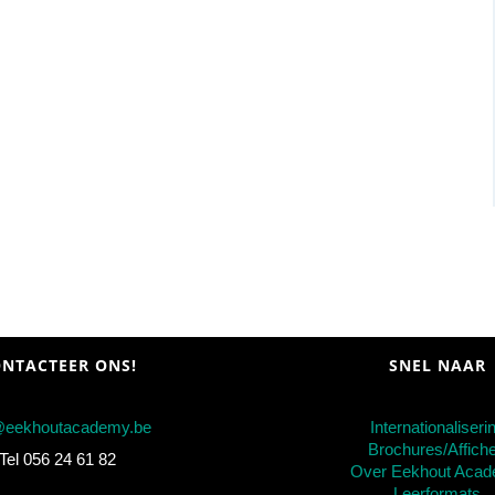
NTACTEER ONS!
SNEL NAAR
@eekhoutacademy.be
Internationaliseri
Brochures/Affich
Tel 056 24 61 82
Over Eekhout Aca
Leerformats