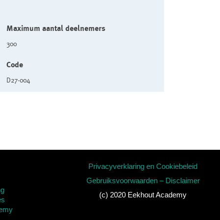
Maximum aantal deelnemers
300
Code
D27-004
Privacyverklaring en Cookiebeleid
Gebruiksvoorwaarden – Disclaimer
ng
(c) 2020 Eekhout Academy
es
demy