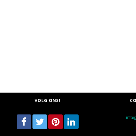
VOLG ONS!
CO
info