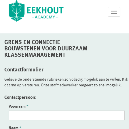
T
o
g
g
l
GRENS EN CONNECTIE
e
n
BOUWSTENEN VOOR DUURZAAM
a
KLASSENMANAGEMENT
v
i
Contactformulier
g
a
Gelieve de onderstaande rubrieken zo volledig mogelijk aan te vullen. Klik
t
daarna op versturen. Onze stafmedewerker reageert zo snel mogelijk.
i
o
Contactpersoon:
n
Voornaam
Naam