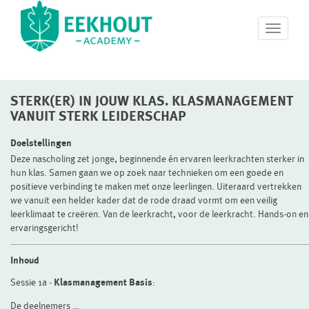
T
o
g
g
l
STERK(ER) IN JOUW KLAS. KLASMANAGEMENT
e
n
VANUIT STERK LEIDERSCHAP
a
v
Doelstellingen
i
Deze nascholing zet jonge, beginnende én ervaren leerkrachten sterker in
g
hun klas. Samen gaan we op zoek naar technieken om een goede en
a
positieve verbinding te maken met onze leerlingen. Uiteraard vertrekken
t
we vanuit een helder kader dat de rode draad vormt om een veilig
i
leerklimaat te creëren. Van de leerkracht, voor de leerkracht. Hands-on en
o
ervaringsgericht!
n
Inhoud
Sessie 1a -
Klasmanagement Basis
:
De deelnemers …