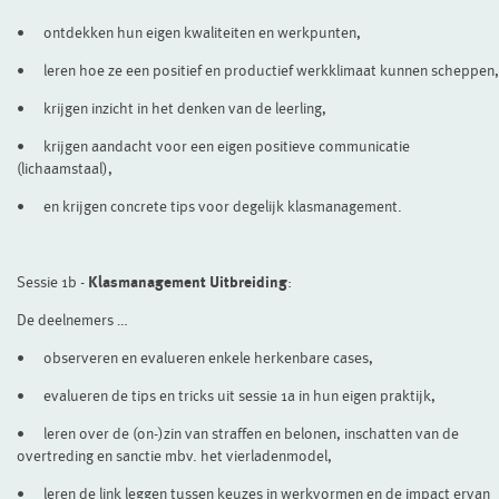
•
ontdekken hun eigen kwaliteiten en werkpunten,
•
leren hoe ze een positief en productief werkklimaat kunnen scheppen,
•
krijgen inzicht in het denken van de leerling,
•
krijgen aandacht voor een eigen positieve communicatie
(lichaamstaal),
•
en krijgen concrete tips voor degelijk klasmanagement.
Sessie 1b -
Klasmanagement Uitbreiding
:
De deelnemers …
•
observeren en evalueren enkele herkenbare cases,
•
evalueren de tips en tricks uit sessie 1a in hun eigen praktijk,
•
leren over de (on-)zin van straffen en belonen, inschatten van de
overtreding en sanctie mbv. het vierladenmodel,
•
leren de link leggen tussen keuzes in werkvormen en de impact ervan