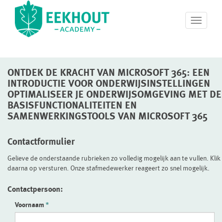
T
o
g
g
l
ONTDEK DE KRACHT VAN MICROSOFT 365: EEN
e
n
INTRODUCTIE VOOR ONDERWIJSINSTELLINGEN
a
OPTIMALISEER JE ONDERWIJSOMGEVING MET DE
v
BASISFUNCTIONALITEITEN EN
i
SAMENWERKINGSTOOLS VAN MICROSOFT 365
g
a
Contactformulier
t
i
Gelieve de onderstaande rubrieken zo volledig mogelijk aan te vullen. Klik
o
daarna op versturen. Onze stafmedewerker reageert zo snel mogelijk.
n
Contactpersoon:
Voornaam