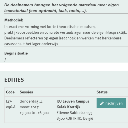
De deelnemers brengen het volgende materiaal mee: eigen
lesmateriaal (een opdracht, taak, toets,…).
Methodiek
Interactieve vorming met korte theoretische impulsen,
praktijkvoorbeelden en concrete vertaalslagen naar de eigen klaspraktijk.
Deelnemers reflecteren op eigen lesaanpak en werken met herkenbare
casussen uit het lager onderwijs.
Beginsituatie
/
EDITIES
Code
Sessies
Status
I27-
donderdag 11
KU Leuven Campus
inschrijven
056-A
maart 2027
Kulak Kortrijk
13.30u tot 16.30u
Etienne Sabbelaan 53
8500 KORTRIJK, België