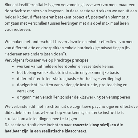
Binnenklasdifferentiatie is geen verzameling losse werkvormen, maar een
doordachte manier van lesgeven. In deze sessie vertrekken we vanuit een
helder kader: differentiëren betekent proactief, positief en planmatig
omgaan met verschillen tussen leerlingen met als doel maximaal leren
voor iedereen.
We maken het onderscheid tussen zinvolle en minder effectieve vormen
van differentiatie en doorprikken enkele hardnekkige misvattingen (bv.
“iedereen iets anders laten doen”).
Vervolgens focussen we op krachtige principes:
werken vanuit heldere leerdoelen en essentiële kennis
het belang van expliciete instructie en gezamenlijke basis
differentiëren in leerstatus (basis – herhaling – verdieping)
doelgericht inzetten van verlengde instructie, pre-teaching en
verrijking
omgaan met verschillen zonder de klaswerking te versnipperen
We verbinden dit met inzichten uit de cognitieve psychologie en effectieve
didactiek: leren bouwt voort op voorkennis, en sterke instructie is
cruciaal om alle leerlingen mee te krijgen.
De sessie vertaalt deze inzichten naar
concrete klaspraktijken die
haalbaar zijn in een realistische klascontext
.