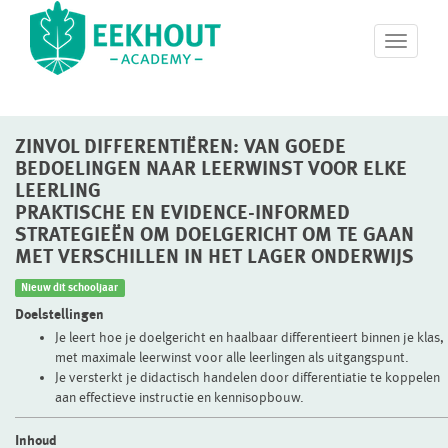
T
o
g
g
l
ZINVOL DIFFERENTIËREN: VAN GOEDE
e
n
BEDOELINGEN NAAR LEERWINST VOOR ELKE
a
LEERLING
v
PRAKTISCHE EN EVIDENCE-INFORMED
i
STRATEGIEËN OM DOELGERICHT OM TE GAAN
g
MET VERSCHILLEN IN HET LAGER ONDERWIJS
a
t
Nieuw dit schooljaar
i
Doelstellingen
o
Je leert hoe je doelgericht en haalbaar differentieert binnen je klas,
n
met maximale leerwinst voor alle leerlingen als uitgangspunt.
Je versterkt je didactisch handelen door differentiatie te koppelen
aan effectieve instructie en kennisopbouw.
Inhoud