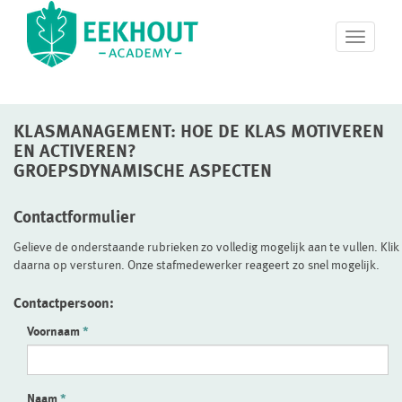
T
o
g
g
l
KLASMANAGEMENT: HOE DE KLAS MOTIVEREN
e
n
EN ACTIVEREN?
a
GROEPSDYNAMISCHE ASPECTEN
v
i
Contactformulier
g
a
Gelieve de onderstaande rubrieken zo volledig mogelijk aan te vullen. Klik
t
daarna op versturen. Onze stafmedewerker reageert zo snel mogelijk.
i
o
Contactpersoon:
n
Voornaam
Naam