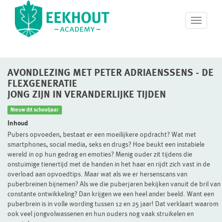
T
o
g
g
l
AVONDLEZING MET PETER ADRIAENSSENS - DE
e
n
FLEXGENERATIE
a
JONG ZIJN IN VERANDERLIJKE TIJDEN
v
Nieuw dit schooljaar
i
g
Inhoud
a
Pubers opvoeden, bestaat er een moeilijkere opdracht? Wat met
t
smartphones, social media, seks en drugs? Hoe beukt een instabiele
i
wereld in op hun gedrag en emoties? Menig ouder zit tijdens die
o
onstuimige tienertijd met de handen in het haar en rijdt zich vast in de
n
overload aan opvoedtips. Maar wat als we er hersenscans van
puberbreinen bijnemen? Als we die puberjaren bekijken vanuit de bril van
constante ontwikkeling? Dan krijgen we een heel ander beeld. Want een
puberbrein is in volle wording tussen 12 en 25 jaar! Dat verklaart waarom
ook veel jongvolwassenen en hun ouders nog vaak struikelen en