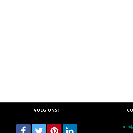
VOLG ONS!
CO
info