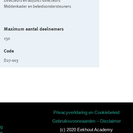
Directeurs en adjunct-directeurs
Middenkader en beleidsondersteuners
Maximum aantal deelnemers
150
Code
D27-003
Privacyverklaring en Cookiebeleid
Gebruiksvoorwaarden – Disclaimer
ng
(c) 2020 Eekhout Academy
es