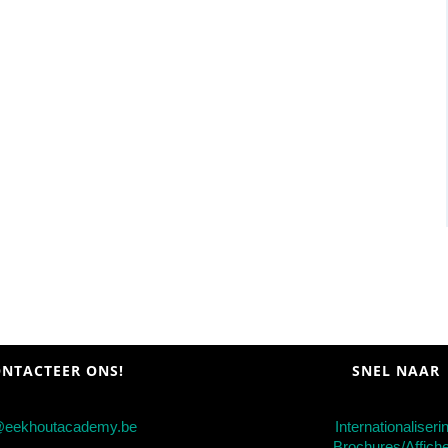
NTACTEER ONS!
SNEL NAAR
@eekhoutacademy.be
Internationaliseri
Brochures/Affich