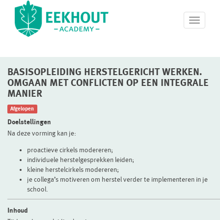
T
o
g
g
l
BASISOPLEIDING HERSTELGERICHT WERKEN.
e
n
OMGAAN MET CONFLICTEN OP EEN INTEGRALE
a
MANIER
v
Afgelopen
i
g
Doelstellingen
a
Na deze vorming kan je:
t
i
proactieve cirkels modereren;
o
individuele herstelgesprekken leiden;
n
kleine herstelcirkels modereren;
je collega’s motiveren om herstel verder te implementeren in je
school.
Inhoud