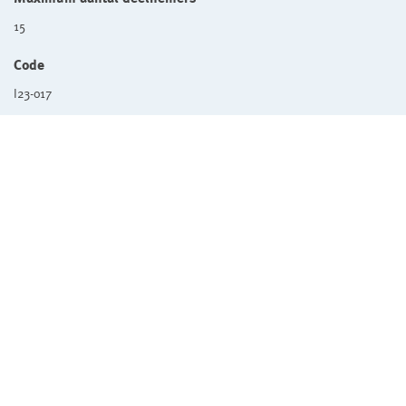
15
Code
I23-017