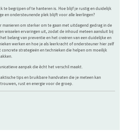
te begrijpen of te hanteren is. Hoe blijf je rustig en duidelijk
ige en ondersteunende plek blijft voor alle leerlingen?
r manieren om sterker om te gaan met uitdagend gedrag in de
en wisselen ervaringen uit, zodat de inhoud meteen aansluit bij
ij het belang van preventie en het creëren van een duidelijke en
mieken werken en hoe je als leerkracht of ondersteuner hier zelf
 concrete strategieën en technieken die helpen om moeilijk
pakken.
nicatieve aanpak die ècht het verschil maakt.
raktische tips en bruikbare handvaten die je meteen kan
rtrouwen, rust en energie voor de groep.