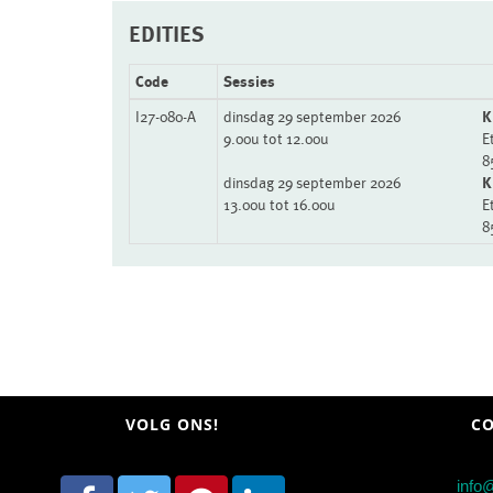
EDITIES
Code
Sessies
I27-080-A
dinsdag 29 september 2026
K
9.00u tot 12.00u
E
8
dinsdag 29 september 2026
K
13.00u tot 16.00u
E
8
VOLG ONS!
CO
info