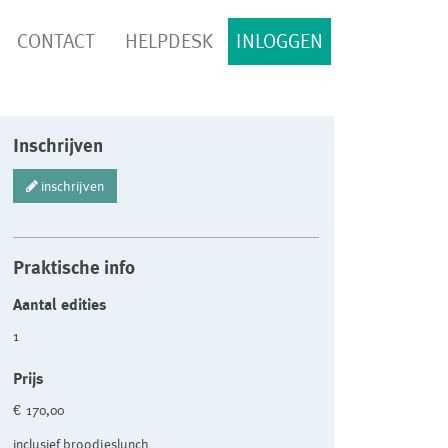
CONTACT
HELPDESK
INLOGGEN
Inschrijven
inschrijven
Praktische info
Aantal edities
1
Prijs
€ 170,00
inclusief broodjeslunch