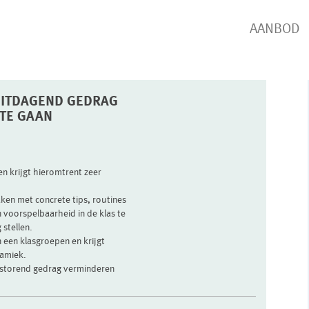
AANBOD
UITDAGEND GEDRAG
 TE GAAN
en krijgt hieromtrent zeer
ken met concrete tips, routines
n voorspelbaarheid in de klas te
stellen.
n een klasgroepen en krijgt
namiek.
 storend gedrag verminderen