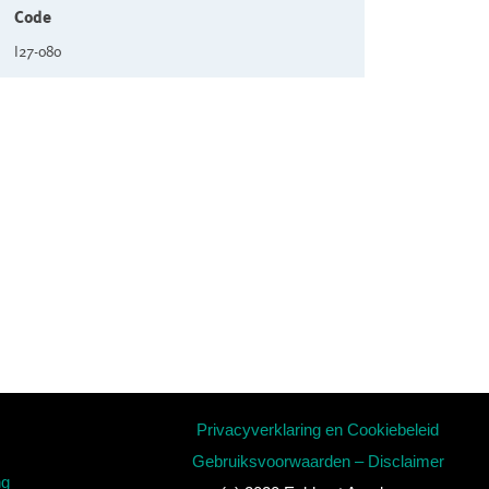
Code
I27-080
Privacyverklaring en Cookiebeleid
Gebruiksvoorwaarden – Disclaimer
ng