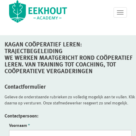
T
o
g
g
l
KAGAN COÖPERATIEF LEREN:
e
n
TRAJECTBEGELEIDING
a
WE WERKEN MAATGERICHT ROND COÖPERATIEF
v
LEREN. VAN TRAINING TOT COACHING, TOT
i
COÖPERATIEVE VERGADERINGEN
g
a
Contactformulier
t
i
Gelieve de onderstaande rubrieken zo volledig mogelijk aan te vullen. Klik
o
daarna op versturen. Onze stafmedewerker reageert zo snel mogelijk.
n
Contactpersoon:
Voornaam