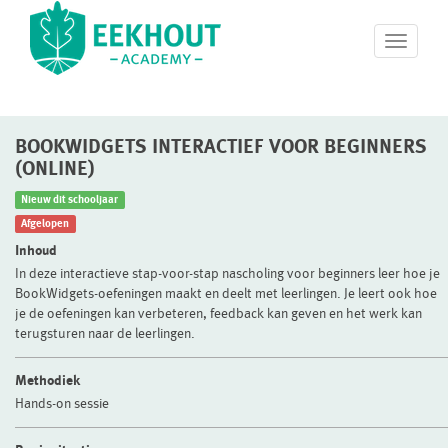
T
o
g
g
l
BOOKWIDGETS INTERACTIEF VOOR BEGINNERS
e
n
(ONLINE)
a
Nieuw dit schooljaar
v
i
Afgelopen
g
Inhoud
a
In deze interactieve stap-voor-stap nascholing voor beginners leer hoe je
t
BookWidgets-oefeningen maakt en deelt met leerlingen. Je leert ook hoe
i
je de oefeningen kan verbeteren, feedback kan geven en het werk kan
o
terugsturen naar de leerlingen.
n
Methodiek
Hands-on sessie