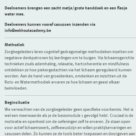
Deelnemers brengen een zacht matje/grote handdoek en een flesje
water mee.
Deelnemers kunnen vooraf casussen inzenden via
info@eekhoutacademy.be
Methodiek
Zorgbegeleiders leren cognitief-gedragsmatige methodieken inzetten om
negatieve denkpatronen bij leerlingen om te buigen. Via lichaamsgerichte
technieken zoals ademhaling, relaxatie, hartcoherentie en mindfulness
ontdekken ze hoe piekergedachten via het lichaam gereguleerd kunnen
worden. Aan de hand van groeidenken, omdenken en inzichten uit de
Rots- en Watermethodiek ervaren ze hoe lichaam en geest elkaar
beïnvloeden.
Beginsituatie
We verwachten van de zorgbegeleider geen specifieke voorkennis. Het is
wel een meerwaarde als je de basismodule 1 gevolgd hebt. Cruciaal is de
motivatie en openheid om de oefeningen zelf te ervaren. Ze staan open
voor actief lichaamswerk, zelfbewustzijn en willen praktijkervaringen en
casussen delen. Zo kunnen ze de tools beter toepassen en doorgeven aan