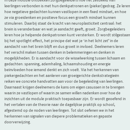
In deze module ontdekken zorgbegeleiders hoe het zelfbeeld van
leerlingen verbonden is met hun denkpatronen en (pieker)gedrag. Ze leren
hoe negatieve gedachten kunnen vastlopen in een fixed mindset, en hoe
ze via groeidenken en positieve focus een growth mindset kunnen
stimuleren. Daarbij staat de kracht van neuroplasticiteit centraal: het
brein is veranderbaar en wat je aandacht geeft, groeit. Zorgbegeleiders
leren hoe je helpende denkpatronen kunt versterken. Er wordt stilgestaan
bij het spotlight effect, het principe dat wat je ‘in het licht zet’ in de
aandacht van het brein blijft en dus groeit in invloed. Deelnemers leren
het verschil maken tussen denken in belemmeringen en denken in
mogelijkheden. Er is aandacht voor de wisselwerking tussen lichaam en
gedachten: spanning, ademhaling, lichaamshouding en energie
beïnvloeden hoe iemand denkt en zich voelt. Via het herkennen van
piekergedachten en het aanleren van groeigerichte denkstrategieën
reiken we concrete handvatten aan voor de begeleiding van leerlingen.
Daarnaast krijgen deelnemers de kans om eigen casussen in te brengen
waarin ze vastlopen of waarin ze samen willen nadenken over hoe de
inzichten uit de module praktisch toepasbaar zijn. Er wordt geoefend in
het vertalen van de theorie naar de dagelijkse praktijk op school,
afgestemd op de noden van leerlingen. Tot slot oefenen we in het
herkennen van signalen van diepere problematieken en gepaste
doorverwijzing.