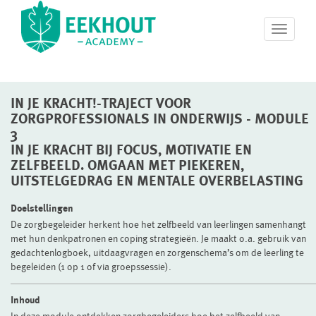
T
o
g
g
l
IN JE KRACHT!-TRAJECT VOOR
e
n
ZORGPROFESSIONALS IN ONDERWIJS - MODULE
a
3
v
IN JE KRACHT BIJ FOCUS, MOTIVATIE EN
i
ZELFBEELD. OMGAAN MET PIEKEREN,
g
UITSTELGEDRAG EN MENTALE OVERBELASTING
a
t
Doelstellingen
i
De zorgbegeleider herkent hoe het zelfbeeld van leerlingen samenhangt
o
met hun denkpatronen en coping strategieën. Je maakt o.a. gebruik van
n
gedachtenlogboek, uitdaagvragen en zorgenschema’s om de leerling te
begeleiden (1 op 1 of via groepssessie).
Inhoud