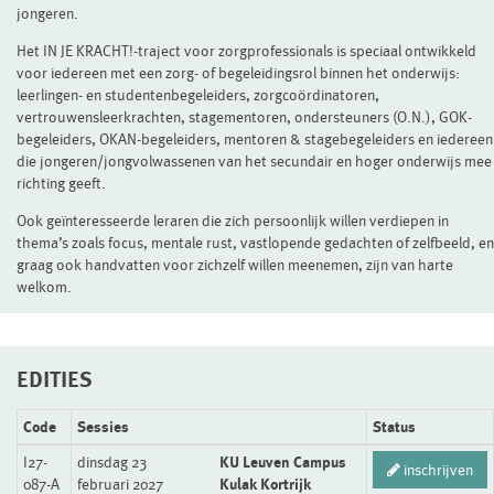
jongeren.
Het IN JE KRACHT!-traject voor zorgprofessionals is speciaal ontwikkeld
voor iedereen met een zorg- of begeleidingsrol binnen het onderwijs:
leerlingen- en studentenbegeleiders, zorgcoördinatoren,
vertrouwensleerkrachten, stagementoren, ondersteuners (O.N.), GOK-
begeleiders, OKAN-begeleiders, mentoren & stagebegeleiders en iedereen
die jongeren/jongvolwassenen van het secundair en hoger onderwijs mee
richting geeft.
Ook geïnteresseerde leraren die zich persoonlijk willen verdiepen in
thema’s zoals focus, mentale rust, vastlopende gedachten of zelfbeeld, en
graag ook handvatten voor zichzelf willen meenemen, zijn van harte
welkom.
EDITIES
Code
Sessies
Status
I27-
dinsdag 23
KU Leuven Campus
inschrijven
087-A
februari 2027
Kulak Kortrijk