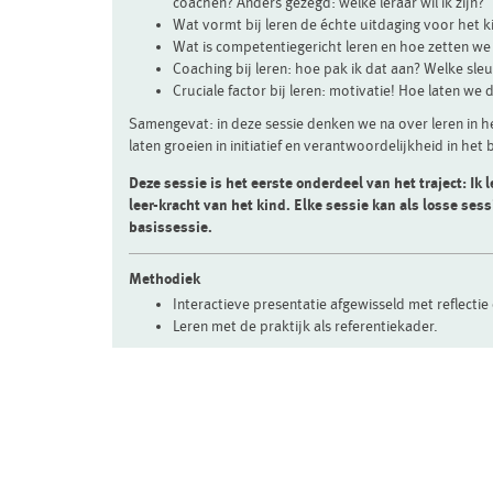
coachen? Anders gezegd: welke leraar wil ik zijn?
Wat vormt bij leren de échte uitdaging voor het 
Wat is competentiegericht leren en hoe zetten we
Coaching bij leren: hoe pak ik dat aan? Welke sleu
Cruciale factor bij leren: motivatie! Hoe laten we
Samengevat: in deze sessie denken we na over leren in 
laten groeien in initiatief en verantwoordelijkheid in het
Deze sessie is het eerste onderdeel van het traject: Ik 
leer-kracht van het kind. Elke sessie kan als losse ses
basissessie.
Methodiek
Interactieve presentatie afgewisseld met reflectie
Leren met de praktijk als referentiekader.