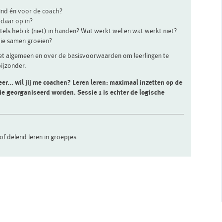
kind én voor de coach?
 daar op in?
tels heb ik (niet) in handen? Wat werkt wel en wat werkt niet?
 die samen groeien?
het algemeen en over de basisvoorwaarden om leerlingen te
 bijzonder.
leer... wil jij me coachen? Leren leren: maximaal inzetten op de
sie georganiseerd worden. Sessie 1 is echter de logische
 of delend leren in groepjes.