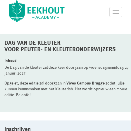
T
o
g
g
l
DAG VAN DE KLEUTER
e
n
VOOR PEUTER- EN KLEUTERONDERWIJZERS
a
v
Inhoud
i
De Dag van de kleuter zal deze keer doorgaan op woensdagnamiddag 27
g
januari 2027.
a
t
Opgelet, deze editie zal doorgaan in
Vives Campus Brugge
zodat jullie
i
kunnen kennismaken met het Kleuterlab. Het wordt opnieuw een mooie
o
editie. Beloofd!
n
Inschrijven