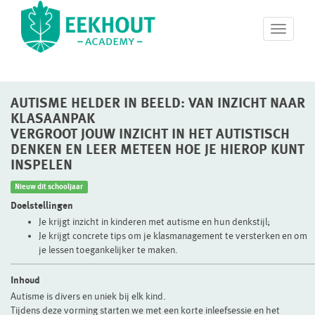
T
o
g
g
l
AUTISME HELDER IN BEELD: VAN INZICHT NAAR
e
n
KLASAANPAK
a
VERGROOT JOUW INZICHT IN HET AUTISTISCH
v
DENKEN EN LEER METEEN HOE JE HIEROP KUNT
i
INSPELEN
g
a
Nieuw dit schooljaar
t
Doelstellingen
i
Je krijgt inzicht in kinderen met autisme en hun denkstijl;
o
Je krijgt concrete tips om je klasmanagement te versterken en om
n
je lessen toegankelijker te maken.
Inhoud
Autisme is divers en uniek bij elk kind.
Tijdens deze vorming starten we met een korte inleefsessie en het