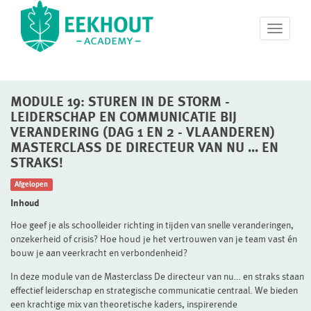
T
o
g
g
l
MODULE 19: STUREN IN DE STORM -
e
n
LEIDERSCHAP EN COMMUNICATIE BIJ
a
VERANDERING (DAG 1 EN 2 - VLAANDEREN)
v
MASTERCLASS DE DIRECTEUR VAN NU ... EN
i
STRAKS!
g
a
Afgelopen
t
Inhoud
i
o
Hoe geef je als schoolleider richting in tijden van snelle veranderingen,
n
onzekerheid of crisis? Hoe houd je het vertrouwen van je team vast én
bouw je aan veerkracht en verbondenheid?
In deze module van de Masterclass De directeur van nu… en straks staan
effectief leiderschap en strategische communicatie centraal. We bieden
een krachtige mix van theoretische kaders, inspirerende