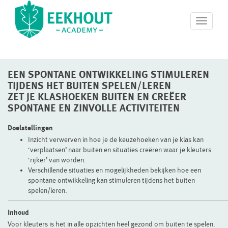
T
o
g
g
l
EEN SPONTANE ONTWIKKELING STIMULEREN
e
n
TIJDENS HET BUITEN SPELEN/LEREN
a
ZET JE KLASHOEKEN BUITEN EN CREËER
v
SPONTANE EN ZINVOLLE ACTIVITEITEN
i
g
Doelstellingen
a
Inzicht verwerven in hoe je de keuzehoeken van je klas kan
t
‘verplaatsen’ naar buiten en situaties creëren waar je kleuters
i
‘rijker’ van worden.
o
Verschillende situaties en mogelijkheden bekijken hoe een
n
spontane ontwikkeling kan stimuleren tijdens het buiten
spelen/leren.
Inhoud
Voor kleuters is het in alle opzichten heel gezond om buiten te spelen.