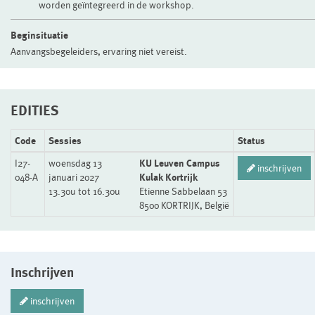
worden geïntegreerd in de workshop.
Beginsituatie
Aanvangsbegeleiders, ervaring niet vereist.
EDITIES
Code
Sessies
Status
I27-
woensdag 13
KU Leuven Campus
inschrijven
048-A
januari 2027
Kulak Kortrijk
13.30u tot 16.30u
Etienne Sabbelaan 53
8500 KORTRIJK, België
Inschrijven
inschrijven