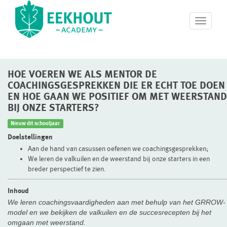
T
o
g
g
l
HOE VOEREN WE ALS MENTOR DE
e
n
COACHINGSGESPREKKEN DIE ER ECHT TOE DOEN
a
EN HOE GAAN WE POSITIEF OM MET WEERSTAND
v
BIJ ONZE STARTERS?
i
g
Nieuw dit schooljaar
a
Doelstellingen
t
Aan de hand van casussen oefenen we coachingsgesprekken;
i
We leren de valkuilen en de weerstand bij onze starters in een
o
breder perspectief te zien.
n
Inhoud
We leren coachingsvaardigheden aan met behulp van het GRROW-
model en we bekijken de valkuilen en de succesrecepten bij het
omgaan met weerstand.