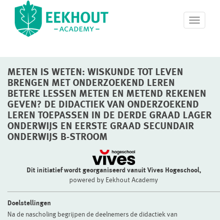
T
o
g
g
l
METEN IS WETEN: WISKUNDE TOT LEVEN
e
n
BRENGEN MET ONDERZOEKEND LEREN
a
BETERE LESSEN METEN EN METEND REKENEN
v
GEVEN? DE DIDACTIEK VAN ONDERZOEKEND
i
LEREN TOEPASSEN IN DE DERDE GRAAD LAGER
g
ONDERWIJS EN EERSTE GRAAD SECUNDAIR
a
ONDERWIJS B-STROOM
t
i
o
n
Dit initiatief wordt georganiseerd vanuit Vives Hogeschool,
powered by Eekhout Academy
Doelstellingen
Na de nascholing begrijpen de deelnemers de didactiek van