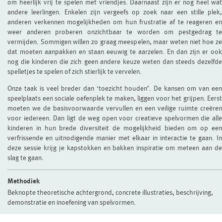
om heerlijk vrij te spelen met vriendjes. Daarnaast zijn er nog heel wat
andere leerlingen. Enkelen zijn vergeefs op zoek naar een stille plek,
anderen verkennen mogelijkheden om hun frustratie af te reageren en
weer anderen proberen onzichtbaar te worden om pestgedrag te
vermijden. Sommigen willen zo graag meespelen, maar weten niet hoe ze
dat moeten aanpakken en staan eeuwig te aarzelen. En dan zijn er ook
nog die kinderen die zich geen andere keuze weten dan steeds dezelfde
spelletjes te spelen of zich stierlijk te vervelen.
Onze taak is veel breder dan ‘toezicht houden’. De kansen om van een
speelplaats een sociale oefenplek te maken, liggen voor het grijpen. Eerst
moeten we de basisvoorwaarde vervullen en een veilige ruimte creëren
voor iedereen. Dan ligt de weg open voor creatieve spelvormen die alle
kinderen in hun brede diversiteit de mogelijkheid bieden om op een
verfrissende en uitnodigende manier met elkaar in interactie te gaan. In
deze sessie krijg je kapstokken en bakken inspiratie om meteen aan de
slag te gaan.
Methodiek
Beknopte theoretische achtergrond, concrete illustraties, beschrijving,
demonstratie en inoefening van spelvormen.