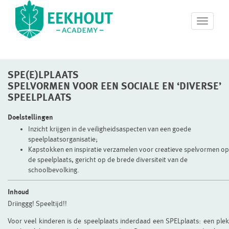
T
o
g
g
l
SPE(E)LPLAATS
e
n
SPELVORMEN VOOR EEN SOCIALE EN ‘DIVERSE’
a
SPEELPLAATS
v
i
Doelstellingen
g
Inzicht krijgen in de veiligheidsaspecten van een goede
a
speelplaatsorganisatie;
t
Kapstokken en inspiratie verzamelen voor creatieve spelvormen op
i
de speelplaats, gericht op de brede diversiteit van de
o
schoolbevolking.
n
Inhoud
Driinggg! Speeltijd!!
Voor veel kinderen is de speelplaats inderdaad een SPELplaats: een plek