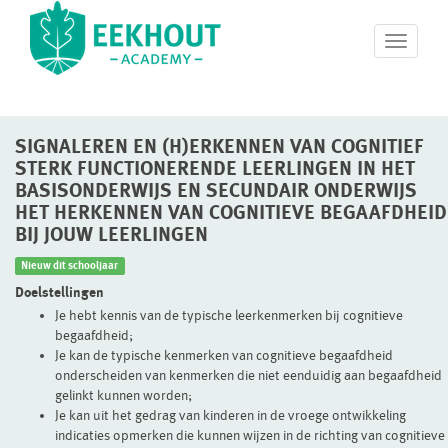
T
o
g
g
l
SIGNALEREN EN (H)ERKENNEN VAN COGNITIEF
e
n
STERK FUNCTIONERENDE LEERLINGEN IN HET
a
BASISONDERWIJS EN SECUNDAIR ONDERWIJS
v
HET HERKENNEN VAN COGNITIEVE BEGAAFDHEID
i
BIJ JOUW LEERLINGEN
g
a
Nieuw dit schooljaar
t
Doelstellingen
i
Je hebt kennis van de typische leerkenmerken bij cognitieve
o
begaafdheid;
n
Je kan de typische kenmerken van cognitieve begaafdheid
onderscheiden van kenmerken die niet eenduidig aan begaafdheid
gelinkt kunnen worden;
Je kan uit het gedrag van kinderen in de vroege ontwikkeling
indicaties opmerken die kunnen wijzen in de richting van cognitieve