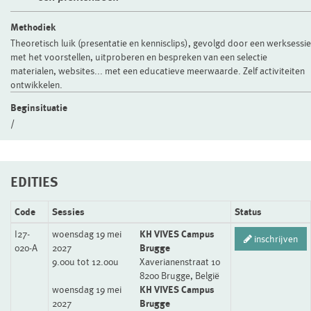
Methodiek
Theoretisch luik (presentatie en kennisclips), gevolgd door een werksessie
met het voorstellen, uitproberen en bespreken van een selectie
materialen, websites... met een educatieve meerwaarde. Zelf activiteiten
ontwikkelen.
Beginsituatie
/
EDITIES
Code
Sessies
Status
I27-
woensdag 19 mei
KH VIVES Campus
inschrijven
020-A
2027
Brugge
9.00u tot 12.00u
Xaverianenstraat 10
8200 Brugge, België
woensdag 19 mei
KH VIVES Campus
2027
Brugge