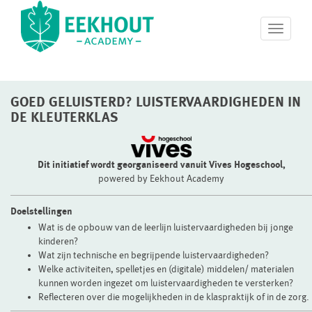
T
o
g
g
l
GOED GELUISTERD? LUISTERVAARDIGHEDEN IN
e
n
DE KLEUTERKLAS
a
v
i
Dit initiatief wordt georganiseerd vanuit Vives Hogeschool,
g
powered by Eekhout Academy
a
t
Doelstellingen
i
o
Wat is de opbouw van de leerlijn luistervaardigheden bij jonge
n
kinderen?
Wat zijn technische en begrijpende luistervaardigheden?
Welke activiteiten, spelletjes en (digitale) middelen/ materialen
kunnen worden ingezet om luistervaardigheden te versterken?
Reflecteren over die mogelijkheden in de klaspraktijk of in de zorg.